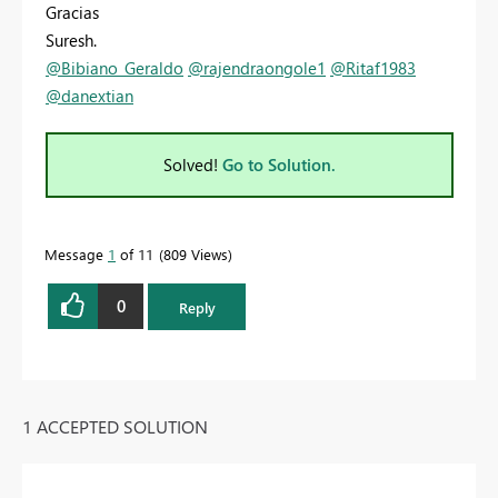
Gracias
Suresh.
@Bibiano_Geraldo
@rajendraongole1
@Ritaf1983
@danextian
Solved!
Go to Solution.
Message
1
of 11
809 Views
0
Reply
1 ACCEPTED SOLUTION