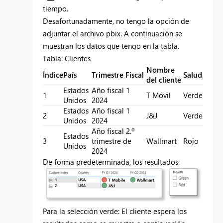
tiempo.
Desafortunadamente, no tengo la opción de
adjuntar el archivo pbix. A continuación se
muestran los datos que tengo en la tabla.
Tabla: Clientes
Nombre
Índice
País
Trimestre Fiscal
Salud
del cliente
Estados
Año fiscal 1
1
T Móvil
Verde
Unidos
2024
Estados
Año fiscal 1
2
J&J
Verde
Unidos
2024
Año fiscal 2.º
Estados
3
trimestre de
Wallmart
Rojo
Unidos
2024
De forma predeterminada, los resultados:
Para la selección verde: El cliente espera los