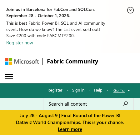
Join us in Barcelona for FabCon and SQLCon,
September 28 - October 1, 2026.
This is best Fabric, Power BI, SQL and AI community
event. How do we know? The last event sold out!
Save €200 with code FABCMTY200.
Register now
Fabric Community
Register
·
Sign in
·
Help
·
Go To
July 28 - August 9 | Final Round of the Power BI
Dataviz World Championships. This is your chance.
Learn more