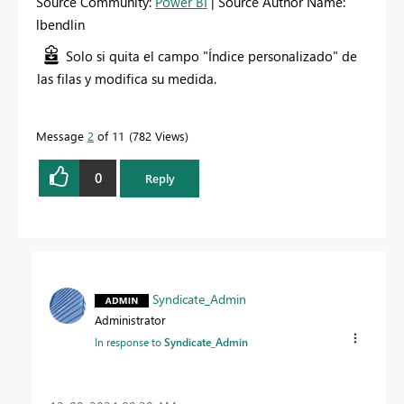
Source Community:
Power BI
| Source Author Name:
lbendlin
Solo si quita el campo "Índice personalizado" de
las filas y modifica su medida.
Message
2
of 11
782 Views
0
Reply
Syndicate_Admin
Administrator
In response to
Syndicate_Admin