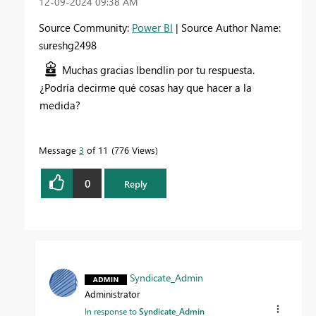
‎12-09-2024
09:38 AM
Source Community:
Power BI
| Source Author Name:
sureshg2498
Muchas gracias Ibendlin por tu respuesta.
¿Podría decirme qué cosas hay que hacer a la
medida?
Message
3
of 11
776 Views
0
Reply
Syndicate_Admin
Administrator
In response to
Syndicate_Admin