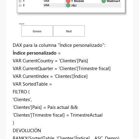
DAX para la columna "Índice personalizado":
Índice personalizado
=
VAR
CurrentCountry = 'Clientes'[País]
VAR
CurrentQuarter = 'Clientes'[Trimestre fiscal]
VAR
CurrentIndex = 'Clientes'[Índice]
VAR
SortedTable =
FILTRO
(
'Clientes',
'Clientes'[País] = País actual &&
'Clientes'[Trimestre fiscal] = TrimestreActual
)
DEVOLUCIÓN
RANKX
(SortedTable, 'Clientes'[Índice], ,
ASC
, Denso)