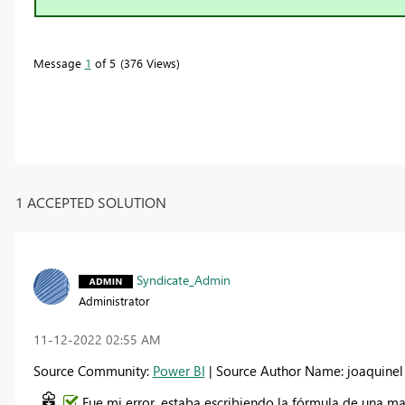
Message
1
of 5
376 Views
1 ACCEPTED SOLUTION
Syndicate_Admin
Administrator
‎11-12-2022
02:55 AM
Source Community:
Power BI
| Source Author Name: joaquinel
Fue mi error, estaba escribiendo la fórmula de una ma