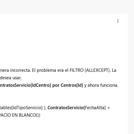
nera incorrecta. El problema era el FILTRO (ALLEXCEPT). La
desea usar.
ntratosServicio[IdCentro] por Centros[Id]
y ahora funciona.
tables[IdTipoServicio] ),
ContratosServicio[
FechaAlta] <
PACIO EN BLANCO
())