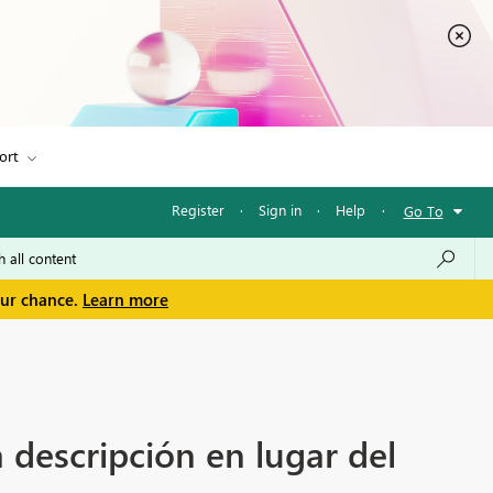
ort
Register
·
Sign in
·
Help
·
Go To
our chance.
Learn more
 descripción en lugar del