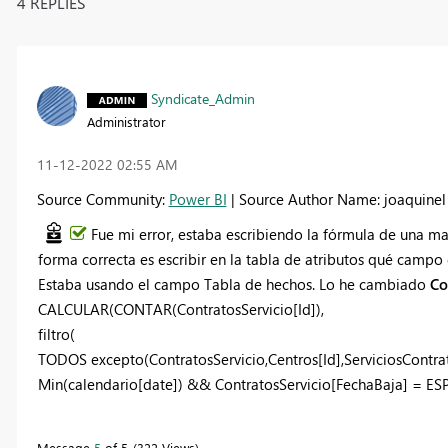
4 REPLIES
Syndicate_Admin
Administrator
‎11-12-2022
02:55 AM
Source Community:
Power BI
| Source Author Name: joaquinel
Fue mi error, estaba escribiendo la fórmula de una ma
forma correcta es escribir en la tabla de atributos qué campo 
Estaba usando el campo Tabla de hechos. Lo he cambiado
Co
CALCULAR
(
CONTAR
(ContratosServicio[Id]),
filtro
(
TODOS excepto
(ContratosServicio,Centros[Id],ServiciosContra
Min
(calendario[date]) && ContratosServicio[FechaBaja] =
ES
Message
5
of 5
322 Views