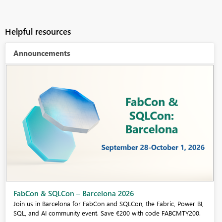
Helpful resources
Announcements
Fabric Community Sticker Challenge - Barcelona 2026
If you love stickers, then you will definitely want to check out our
community sticker challenge, Barcelona edition!