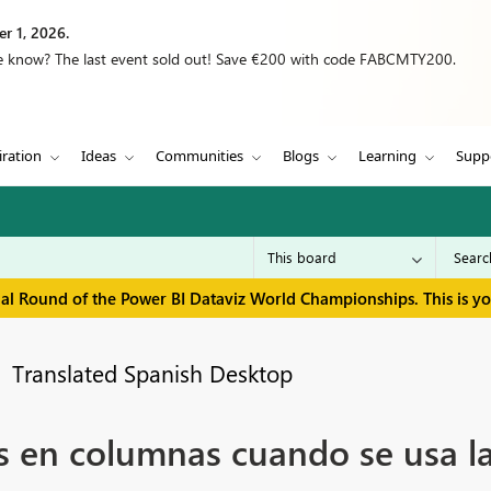
r 1, 2026.
we know? The last event sold out! Save €200 with code FABCMTY200.
iration
Ideas
Communities
Blogs
Learning
Supp
inal Round of the Power BI Dataviz World Championships. This is y
Translated Spanish Desktop
s en columnas cuando se usa la