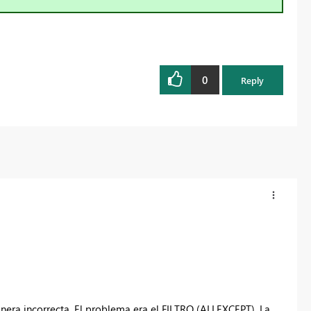
Register now
0
Reply
nera incorrecta. El problema era el FILTRO (ALLEXCEPT). La