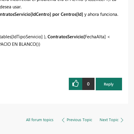
desea usar.
ntratosServicio[IdCentro] por Centros[Id]
y ahora funciona.
tables[IdTipoServicio] ),
ContratosServicio[
FechaAlta] <
PACIO EN BLANCO
())
0
Reply
All forum topics
Previous Topic
Next Topic