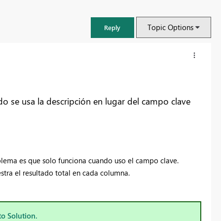
Topic Options
Reply
o se usa la descripción en lugar del campo clave
blema es que solo funciona cuando uso el campo clave.
tra el resultado total en cada columna.
FabCon & SQLCon – Barcelona 2026
Join us in Barcelona for FabCon and SQLCon, the Fabric, Power BI,
SQL, and AI community event. Save €200 with code FABCMTY200.
to Solution.