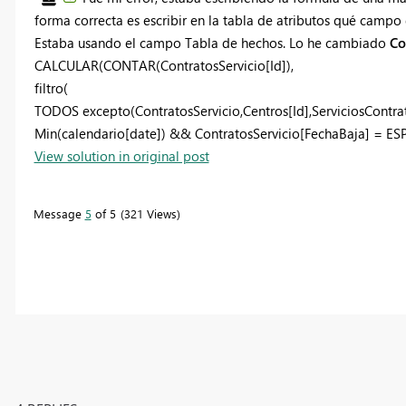
forma correcta es escribir en la tabla de atributos qué campo 
Estaba usando el campo Tabla de hechos. Lo he cambiado
Co
CALCULAR
(
CONTAR
(ContratosServicio[Id]),
filtro
(
TODOS excepto
(ContratosServicio,Centros[Id],ServiciosContra
Min
(calendario[date]) && ContratosServicio[FechaBaja] =
ES
View solution in original post
Message
5
of 5
321 Views