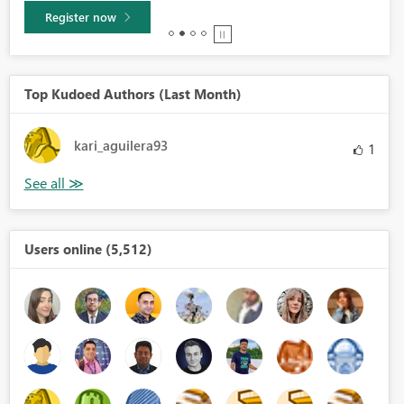
Learn more
Top Kudoed Authors (Last Month)
kari_aguilera93
1
Users online (5,512)