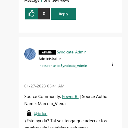
Message
8
of 9
994 Views
0
Reply
Syndicate_Admin
Administrator
In response to
Syndicate_Admin
‎01-27-2023
06:41 AM
Source Community:
Power BI
| Source Author
Name: Marcelo_Vieira
@bdue
¿Esto ayuda? Tal vez tenga que adecuar los
nombres de las tablas y columnas.