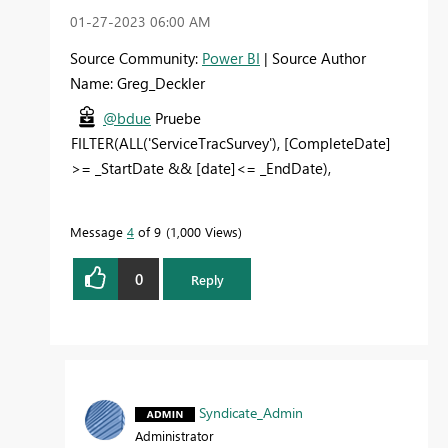
‎01-27-2023
06:00 AM
Source Community:
Power BI
| Source Author
Name: Greg_Deckler
@bdue
Pruebe
FILTER(ALL('ServiceTracSurvey'), [CompleteDate]
>= _StartDate && [date]<= _EndDate),
Message
4
of 9
1,000 Views
0
Reply
Syndicate_Admin
Administrator