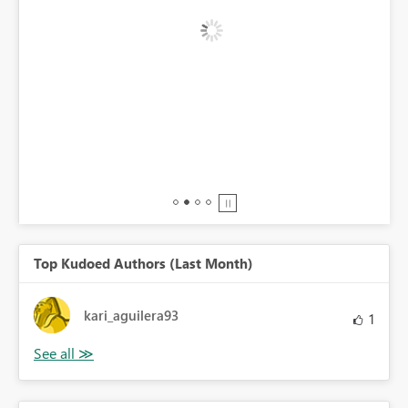
BI,
0.
Top Kudoed Authors (Last Month)
kari_aguilera93
1