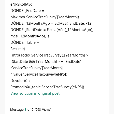
eNPSRollAvg =
DÓNDE
_EndDate =
Máximo
('ServiceTracSurvey'[YearMonth])
DÓNDE
_12MonthsAgo =
EOMES
(_EndDate, -
12
)
DÓNDE
_StartDate =
Fecha
(
Año
(_12MonthsAgo),
mes
(_12MonthsAgo),
1
)
DÓNDE
_Table =
Resumir
(
Filtro
(
Todo
('ServiceTracSurvey'),[YearMonth] >=
_StartDate && [YearMonth] <= _EndDate),
'ServiceTracSurvey'[YearMonth],
"_value"
,ServiceTracSurvey[eNPS])
Devolución
PromedioX
(_table,ServiceTracSurvey[eNPS])
View solution in original post
Message
8
of 9
993 Views