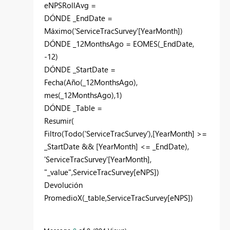
eNPSRollAvg =
DÓNDE
_EndDate =
Máximo
('ServiceTracSurvey'[YearMonth])
DÓNDE
_12MonthsAgo =
EOMES
(_EndDate,
-
12
)
DÓNDE
_StartDate =
Fecha
(
Año
(_12MonthsAgo),
mes
(_12MonthsAgo),
1
)
DÓNDE
_Table =
Resumir
(
Filtro
(
Todo
('ServiceTracSurvey'),[YearMonth] >=
_StartDate && [YearMonth] <= _EndDate),
'ServiceTracSurvey'[YearMonth],
"_value"
,ServiceTracSurvey[eNPS])
Devolución
PromedioX
(_table,ServiceTracSurvey[eNPS])