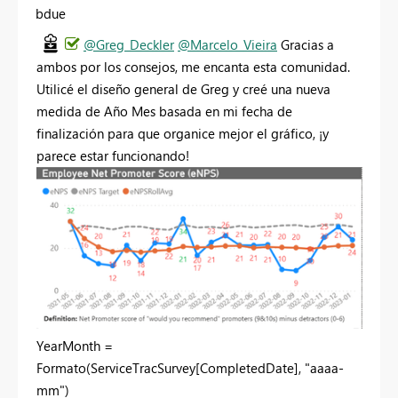
bdue
@Greg_Deckler
@Marcelo_Vieira
Gracias a
ambos por los consejos, me encanta esta comunidad.
Utilicé el diseño general de Greg y creé una nueva
medida de Año Mes basada en mi fecha de
finalización para que organice mejor el gráfico, ¡y
parece estar funcionando!
YearMonth =
Formato
(ServiceTracSurvey[CompletedDate],
"aaaa-
mm"
)