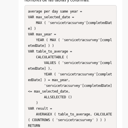
average per day same year =

VAR max_selected_date =

    MAX ( 'servicetracsurvey'[completedDat
e] )

VAR max_year =

    YEAR ( MAX ( 'servicetracsurvey'[compl
etedDate] ) )

VAR table_to_average =

    CALCULATETABLE (

        VALUES ( 'servicetracsurvey'[compl
etedDate] ),

        YEAR ( 'servicetracsurvey'[complet
edDate] ) = max_year,

        'servicetracsurvey'[completedDate] 
<= max_selected_date,

        ALLSELECTED ()

    )

VAR result =

    AVERAGEX ( table_to_average, CALCULATE 
( COUNTROWS ( 'servicetracsurvey' ) ) )

RETURN
