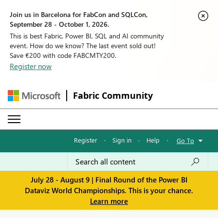
Join us in Barcelona for FabCon and SQLCon,
September 28 - October 1, 2026.
This is best Fabric, Power BI, SQL and AI community
event. How do we know? The last event sold out!
Save €200 with code FABCMTY200.
Register now
Fabric Community
Register
·
Sign in
·
Help
·
Go To
July 28 - August 9 | Final Round of the Power BI
Dataviz World Championships. This is your chance.
Learn more