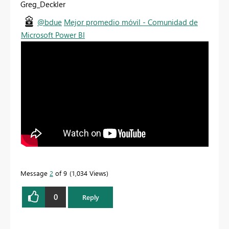
Greg_Deckler
@bdue
Mejor promedio móvil - Comunidad de
Microsoft Power BI
Message
2
of 9
1,034 Views
0
Reply