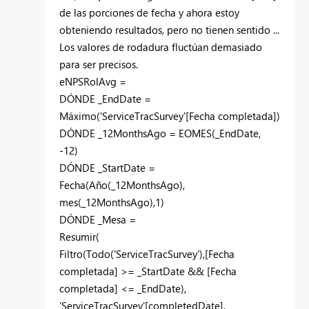
de las porciones de fecha y ahora estoy
obteniendo resultados, pero no tienen sentido ...
Los valores de rodadura fluctúan demasiado
para ser precisos.
eNPSRolAvg =
DÓNDE
_EndDate
=
Máximo
(
'ServiceTracSurvey'
[Fecha completada]
)
DÓNDE
_12MonthsAgo
=
EOMES
(
_EndDate
,
-
12
)
DÓNDE
_StartDate
=
Fecha
(
Año
(
_12MonthsAgo
),
mes
(
_12MonthsAgo
),
1
)
DÓNDE
_Mesa
=
Resumir
(
Filtro
(
Todo
(
'ServiceTracSurvey'
),
[Fecha
completada]
>=
_StartDate
&&
[Fecha
completada]
<=
_EndDate
),
'ServiceTracSurvey'
[completedDate]
,