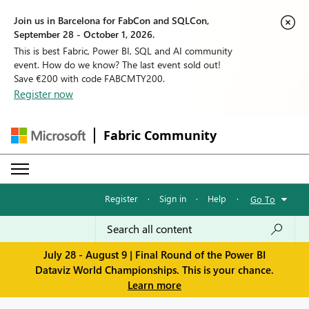
Join us in Barcelona for FabCon and SQLCon,
September 28 - October 1, 2026.
This is best Fabric, Power BI, SQL and AI community
event. How do we know? The last event sold out!
Save €200 with code FABCMTY200.
Register now
Fabric Community
Register
·
Sign in
·
Help
·
Go To
July 28 - August 9 | Final Round of the Power BI
Dataviz World Championships. This is your chance.
Learn more