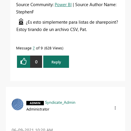
Source Community:
Power BI
| Source Author Name:
StephenF
¿Es esto simplemente para listas de sharepoint?
Estoy tirando de un archivo CSV, Pat.
Message
7
of 9
628 Views
0
Reply
Syndicate_Admin
Administrator
‎06-09-2021
10:20 AM