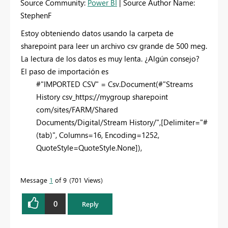
Source Community:
Power BI
| Source Author Name:
StephenF
Estoy obteniendo datos usando la carpeta de
sharepoint para leer un archivo csv grande de 500 meg.
La lectura de los datos es muy lenta. ¿Algún consejo?
El paso de importación es
#"IMPORTED CSV" = Csv.Document(#"Streams
History csv_https://mygroup sharepoint
com/sites/FARM/Shared
Documents/Digital/Stream History/",[Delimiter="#
(tab)", Columns=16, Encoding=1252,
QuoteStyle=QuoteStyle.None]),
Message
1
of 9
701 Views
0
Reply