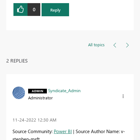
0
Reply
All topics
2 REPLIES
Syndicate_Admin
Administrator
‎11-24-2022
12:30 AM
Source Community:
Power BI
| Source Author Name: v-
stephen-msft