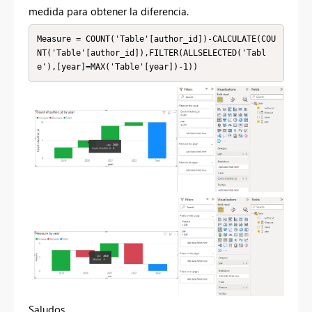
medida para obtener la diferencia.
Measure = COUNT('Table'[author_id])-CALCULATE(COU
NT('Table'[author_id]),FILTER(ALLSELECTED('Tabl
e'),[year]=MAX('Table'[year])-1))
Saludos