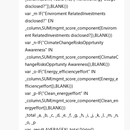
disclosed?"]),BLANK())
var _m IF("Enviroment RelatedInvestments
disclosed?" EN
_column,SUM(mgmt_score_component[Envirom
ent RelatedInvestments disclosed?]),BLANK())
var _n-IF("ClimateChangeRisksOpprtunity
Awareness" IN
_column,SUM(mgmt_score_component[ClimateC
hangeRisksOpprtunity Awareness]),BLANK())
var _o-IF("Energy_efficiencyeffort" IN
_column,SUM(mgmt_score_component[Energy_e
fficiencyeffort]),BLANK())
var _p-IF("Clean_energyeffort" IN
_column,SUM(mgmt_score_component[Clean_en
ergyeffort]),BLANK())
_total _a, _b, _c, _d, _e, _f, _g, _h, _i, _j, _k, _l, _m, _n,
_o, _p
var _result AVERAGEX(_total,[Valor])