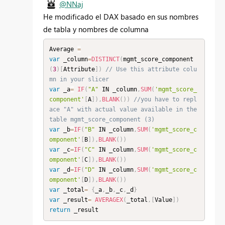
@NNaj
He modificado el DAX basado en sus nombres
de tabla y nombres de columna
Average 
=
var
 _column
=
DISTINCT
(
mgmt_score_component 
(
3
)
[
Attribute
]
)
// Use this attribute colu
mn in your slicer
var
 _a
=
IF
(
"A"
 IN _column
,
SUM
(
'mgmt_score_
component'
[
A
]
)
,
BLANK
(
)
)
//you have to repl
ace "A" with actual value available in the 
table mgmt_score_component (3)
var
 _b
=
IF
(
"B"
 IN _column
,
SUM
(
'mgmt_score_c
omponent'
[
B
]
)
,
BLANK
(
)
)
var
 _c
=
IF
(
"C"
 IN _column
,
SUM
(
'mgmt_score_c
omponent'
[
C
]
)
,
BLANK
(
)
)
var
 _d
=
IF
(
"D"
 IN _column
,
SUM
(
'mgmt_score_c
omponent'
[
D
]
)
,
BLANK
(
)
)
var
 _total
=
{
_a
,
_b
,
_c
,
_d
}
var
 _result
=
AVERAGEX
(
_total
,
[
Value
]
)
return
 _result