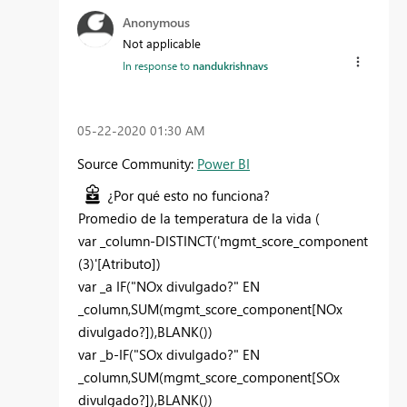
Anonymous
Not applicable
In response to
nandukrishnavs
‎05-22-2020
01:30 AM
Source Community:
Power BI
¿Por qué esto no funciona?
Promedio de la temperatura de la vida (
var _column-DISTINCT('mgmt_score_component
(3)'[Atributo])
var _a IF("NOx divulgado?" EN
_column,SUM(mgmt_score_component[NOx
divulgado?]),BLANK())
var _b-IF("SOx divulgado?" EN
_column,SUM(mgmt_score_component[SOx
divulgado?]),BLANK())