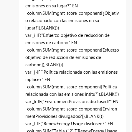
emisiones en su lugar?" EN
_column,SUM(mgmt_score_component[¿Objetiv
o relacionado con las emisiones en su
lugar?]),BLANK())
var _i IF("Esfuerzo objetivo de reducción de
emisiones de carbono" EN
_column,SUM(mgmt_score_component[Esfuerzo
objetivo de reducción de emisiones de
carbono]),BLANK())
var _j-IF("Política relacionada con las emisiones
inplace?" EN
_column,SUM(mgmt_score_component[Política
relacionada con las emisiones insitu?]),BLANK())
var _k-IF("EnvironmentProvisions disclosed?" EN
_column,SUM(mgmt_score_component[Environ
mentProvisiones divulgados?]),BLANK())
var _l-IF("RenewEnergy Usage disclosed?" EN
_column,SUM('Tabla (12)'["RenewEnergy Usage