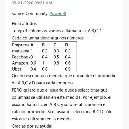
‎05-21-2020
09:21 AM
Source Community:
Power BI
Hola a todos
Tengo 4 columnas, vamos a llamar a la, A,B,C,D
Cada columna tiene algunos números
Empresa
A
B
C
D
manzana
1
0.2
0.3
0.2
Facebook
0
0.4
0.5
0.4
Amazon
0.6
1
0.8
0.6
Uber
0.4
0.8
1
0.9
Quiero escribir una medida que encuentre el promedio
de A,B,C y D para cada empresa.
PERO quiero que el usuario pueda seleccionar qué
columnas se utilizan en esta medida. Por ejemplo, el
usuario hará clic en A B C y solo se utilizarán en el
cálculo promedio. Si el usuario selecciona B C D sólo
estos se utilizarán en la medida.
Gracias por su ayuda!