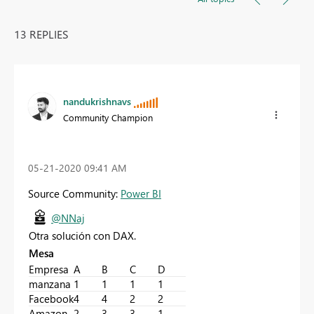
13 REPLIES
nandukrishnavs
Community Champion
‎05-21-2020
09:41 AM
Source Community:
Power BI
@NNaj
Otra solución con DAX.
Mesa
Empresa
A
B
C
D
manzana
1
1
1
1
Facebook
4
4
2
2
Amazon
2
3
3
1