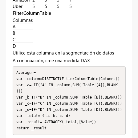
Uber
5
5
5
5
FilterColumnTable
Columnas
A
B
C
D
Utilice esta columna en la segmentación de datos
A continuación, cree una medida DAX
Average = 

var _column=DISTINCT(FilterColumnTable[Columns])

var _a= IF("A" IN _column,SUM('Table'[A]),BLANK
())

var _b=IF("B" IN _column,SUM('Table'[B]),BLANK())

var _c=IF("C" IN _column,SUM('Table'[C]),BLANK())

var _d=IF("D" IN _column,SUM('Table'[D]),BLANK())

var _total= {_a,_b,_c,_d}

var _result= AVERAGEX(_total,[Value])

return _result