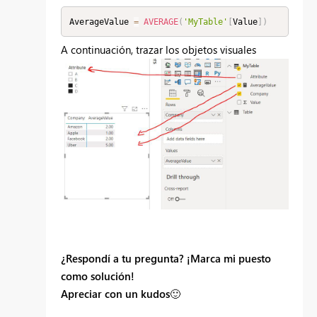
AverageValue 
=
AVERAGE
(
'MyTable'
[
Value
]
)
A continuación, trazar los objetos visuales
¿Respondí a tu pregunta? ¡Marca mi puesto
como solución!
Apreciar con un kudos
🙂