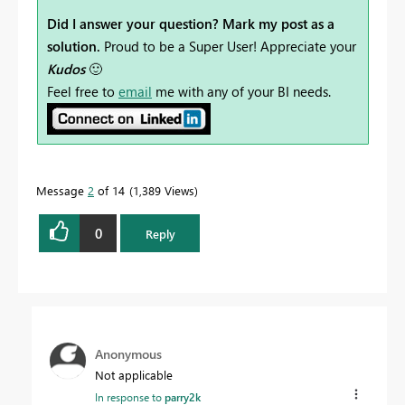
Did I answer your question? Mark my post as a
solution.
Proud to be a Super User! Appreciate your
Kudos
🙂
Feel free to
email
me with any of your BI needs.
Message
2
of 14
1,389 Views
0
Reply
Anonymous
Not applicable
In response to
parry2k