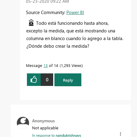
‎05-23-2020
09:22 AM
Source Community:
Power BI
Todo está funcionando hasta ahora,
excepto la medida, que está mostrando una
columna en blanco cuando lo agrego a la tabla.
¿Dónde debo crear la medida?
Message
13
of 14
1,293 Views
0
Reply
Anonymous
Not applicable
In response to
nandukrishnavs