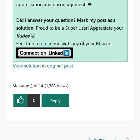
appreciation and encouragement! ❤
Did I answer your question? Mark my post as a
solution.
Proud to be a Super User! Appreciate your
Kudos
🙂
Feel free to
email
me with any of your BI needs.
View solution in original post
Message
2
of 14
1,388 Views
0
Reply
All topics