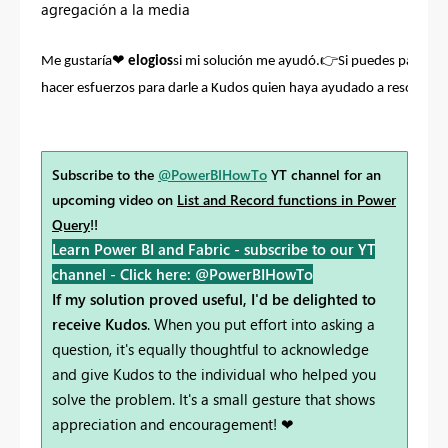
agregación a la media
❤
👉
Me gustaría
elogios
si mi solución me ayudó.
Si puedes pasar t
hacer esfuerzos para darle a Kudos quien haya ayudado a resolver 
Subscribe to the
@PowerBIHowTo
YT channel for an
upcoming video on
List and Record functions in Power
Query
!!
Learn Power BI and Fabric - subscribe to our YT
channel -
Click here: @PowerBIHowTo
If my solution proved useful, I'd be delighted to
receive Kudos
. When you put effort into asking a
question, it's equally thoughtful to acknowledge
and give Kudos to the individual who helped you
solve the problem. It's a small gesture that shows
appreciation and encouragement! ❤