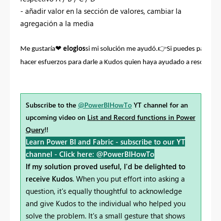
- añadir valor en la sección de valores, cambiar la
agregación a la media
❤
👉
Me gustaría
elogios
si mi solución me ayudó.
Si puedes pasar t
hacer esfuerzos para darle a Kudos quien haya ayudado a resolver 
Subscribe to the
@PowerBIHowTo
YT channel for an
upcoming video on
List and Record functions in Power
Query
!!
Learn Power BI and Fabric - subscribe to our YT
channel -
Click here: @PowerBIHowTo
If my solution proved useful, I'd be delighted to
receive Kudos
. When you put effort into asking a
question, it's equally thoughtful to acknowledge
and give Kudos to the individual who helped you
solve the problem. It's a small gesture that shows