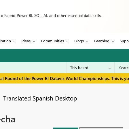
 Fabric, Power BI, SQL, AI, and other essential data skills.
iration
Ideas
Communities
Blogs
Learning
Supp
inal Round of the Power BI Dataviz World Championships. This is y
Translated Spanish Desktop
echa