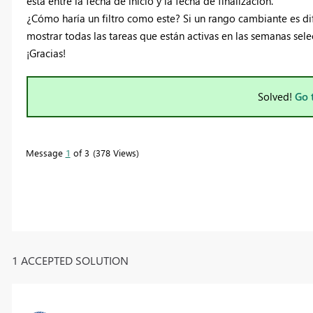
está entre la fecha de inicio y la fecha de finalización.
¿Cómo haría un filtro como este? Si un rango cambiante es difí
mostrar todas las tareas que están activas en las semanas sel
¡Gracias!
Solved!
Go 
Message
1
of 3
378 Views
1 ACCEPTED SOLUTION