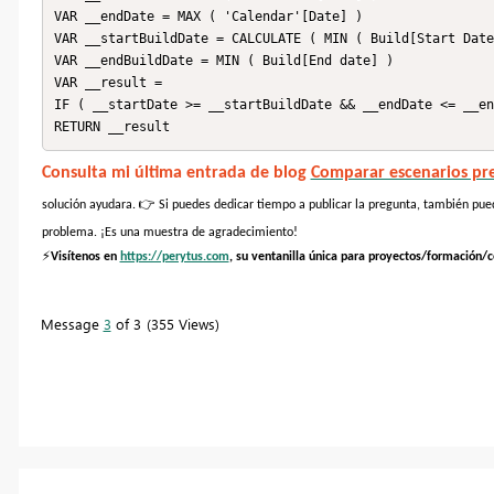
VAR __endDate = MAX ( 'Calendar'[Date] )

VAR __startBuildDate = CALCULATE ( MIN ( Build[Start Date
VAR __endBuildDate = MIN ( Build[End date] ) 

VAR __result = 

IF ( __startDate >= __startBuildDate && __endDate <= __en
RETURN __result
Consulta mi última entrada de blog
Comparar escenarios pre
👉
solución ayudara.
Si puedes dedicar tiempo a publicar la pregunta, también pued
problema. ¡Es una muestra de agradecimiento!
⚡
Visítenos en
https://perytus.com
, su ventanilla única para proyectos/formación/c
Message
3
of 3
355 Views