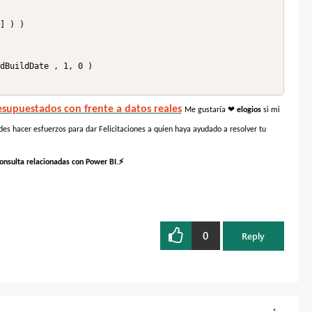
] ) )

dBuildDate , 1, 0 )

supuestados con frente a datos reales
❤
Me gustaría
elogios
si mi
es hacer esfuerzos para dar Felicitaciones a quien haya ayudado a resolver tu
⚡
onsulta relacionadas con Power BI.
0
Reply