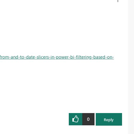
from-and-to-date-slicers-in-power-bi-filtering-based-on-
0
Reply