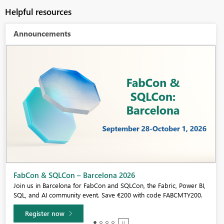
Helpful resources
Announcements
Fabric Community Sticker Challenge - Barcelona 2026
If you love stickers, then you will definitely want to check out our
community sticker challenge, Barcelona edition!
Learn more