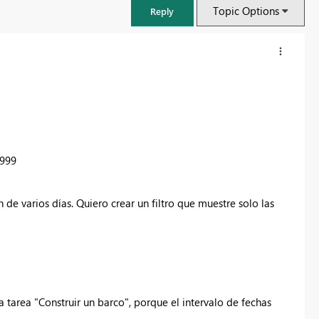
Topic Options
Reply
g999
de varios días. Quiero crear un filtro que muestre solo las
FabCon & SQLCon – Barcelona 2026
Join us in Barcelona for FabCon and SQLCon, the Fabric, Power BI,
SQL, and AI community event. Save €200 with code FABCMTY200.
a tarea "Construir un barco", porque el intervalo de fechas
Register now