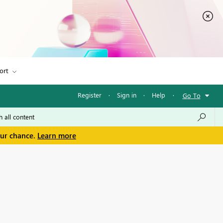
ort
Register
·
Sign in
·
Help
·
Go To
our chance.
Learn more