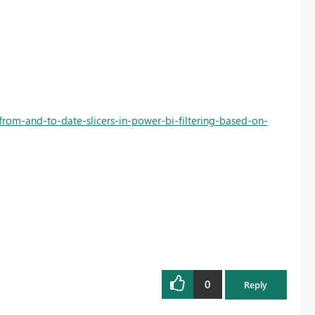
from-and-to-date-slicers-in-power-bi-filtering-based-on-
0
Reply