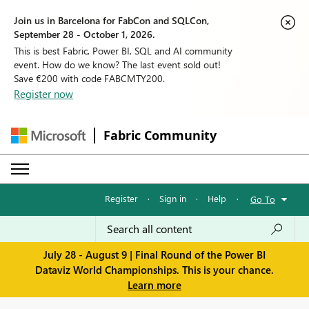
Join us in Barcelona for FabCon and SQLCon,
September 28 - October 1, 2026.
This is best Fabric, Power BI, SQL and AI community
event. How do we know? The last event sold out!
Save €200 with code FABCMTY200.
Register now
Fabric Community
Register
·
Sign in
·
Help
·
Go To
July 28 - August 9 | Final Round of the Power BI
Dataviz World Championships. This is your chance.
Learn more