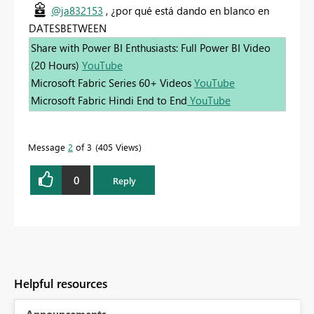
@ja832153
, ¿por qué está dando en blanco en
DATESBETWEEN
Share with Power BI Enthusiasts: Full Power BI Video
(20 Hours)
YouTube
Microsoft Fabric Series 60+ Videos
YouTube
Microsoft Fabric Hindi End to End
YouTube
Message
2
of 3
405 Views
0
Reply
Helpful resources