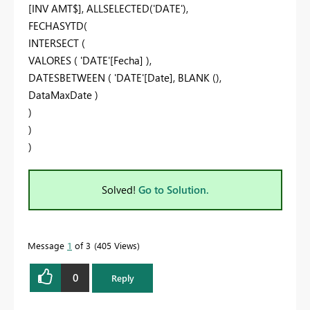
[INV AMT$], ALLSELECTED('DATE'),
FECHASYTD(
INTERSECT (
VALORES ( 'DATE'[Fecha] ),
DATESBETWEEN ( 'DATE'[Date], BLANK (),
DataMaxDate )
)
)
)
Solved!
Go to Solution.
Message
1
of 3
405 Views
0
Reply