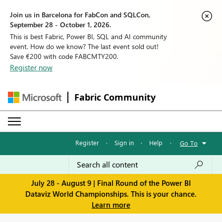
Join us in Barcelona for FabCon and SQLCon,
September 28 - October 1, 2026.
This is best Fabric, Power BI, SQL and AI community
event. How do we know? The last event sold out!
Save €200 with code FABCMTY200.
Register now
Fabric Community
Register
·
Sign in
·
Help
·
Go To
July 28 - August 9 | Final Round of the Power BI
Dataviz World Championships. This is your chance.
Learn more