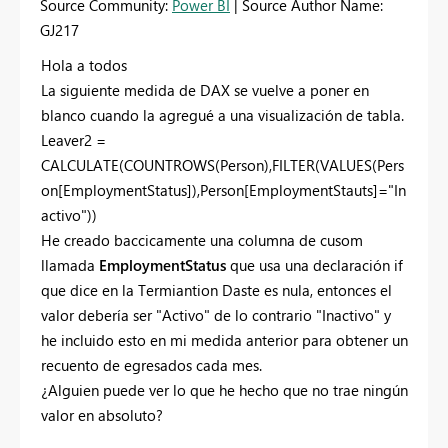
Source Community:
Power BI
| Source Author Name:
GJ217
Hola a todos
La siguiente medida de DAX se vuelve a poner en
blanco cuando la agregué a una visualización de tabla.
Leaver2 =
CALCULATE(COUNTROWS(Person),FILTER(VALUES(Pers
on[EmploymentStatus]),Person[EmploymentStauts]="In
activo"))
He creado baccicamente una columna de cusom
llamada
EmploymentStatus
que usa una declaración if
que dice en la Termiantion Daste es nula, entonces el
valor debería ser "Activo" de lo contrario "Inactivo" y
he incluido esto en mi medida anterior para obtener un
recuento de egresados cada mes.
¿Alguien puede ver lo que he hecho que no trae ningún
valor en absoluto?