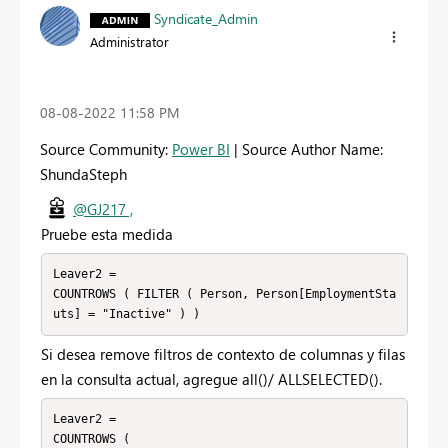
Syndicate_Admin
Administrator
‎08-08-2022
11:58 PM
Source Community:
Power BI
| Source Author Name:
ShundaSteph
@GJ217 ,
Pruebe esta medida
Leaver2 =

COUNTROWS ( FILTER ( Person, Person[EmploymentSta
uts] = "Inactive" ) )
Si desea r
emove filtros de contexto de columnas y filas
en la consulta actual, agregue all()/ ALLSELECTED().
Leaver2 =

COUNTROWS (
