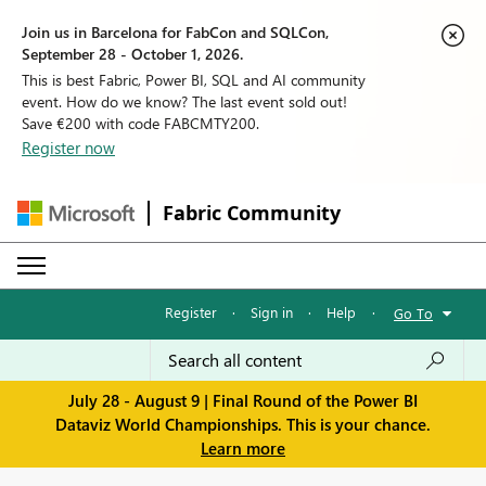
Join us in Barcelona for FabCon and SQLCon,
September 28 - October 1, 2026.
This is best Fabric, Power BI, SQL and AI community
event. How do we know? The last event sold out!
Save €200 with code FABCMTY200.
Register now
Fabric Community
Register
·
Sign in
·
Help
·
Go To
July 28 - August 9 | Final Round of the Power BI
Dataviz World Championships. This is your chance.
Learn more