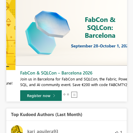
FabCon & SQLCon – Barcelona 2026
Join us in Barcelona for FabCon and SQLCon, the Fabric, Power BI,
e!
SQL, and AI community event. Save €200 with code FABCMTY200.
Register now
Top Kudoed Authors (Last Month)
kari_aguilera93
1