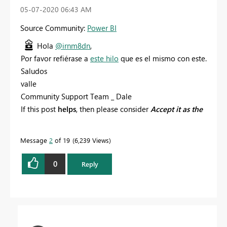
‎05-07-2020
06:43 AM
Source Community:
Power BI
Hola
@irnm8dn
,
Por favor refiérase a
este hilo
que es el mismo con este.
Saludos
valle
Community Support Team _ Dale
If this post
helps
, then please consider
Accept it as the
solution
to help the other members find it more
quickly.
Message
2
of 19
6,239 Views
0
Reply