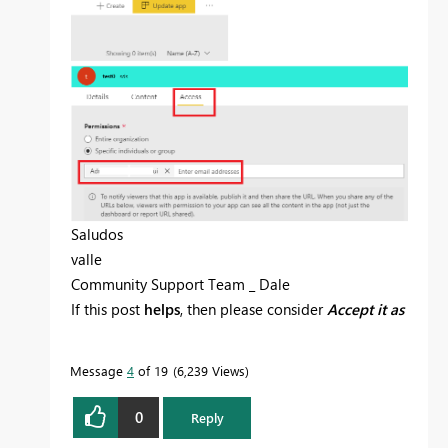
Saludos
valle
Community Support Team _ Dale
If this post
helps
, then please consider
Accept it as
the solution
to help the other members find it
more quickly.
Message
4
of 19
6,239 Views
0
Reply