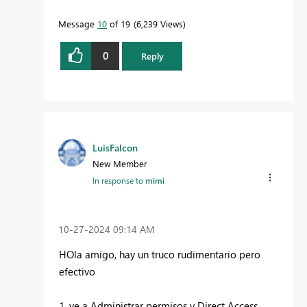
Message
10
of 19
6,239 Views
0
Reply
LuisFalcon
New Member
In response to
mimi
‎10-27-2024
09:14 AM
HOla amigo, hay un truco rudimentario pero
efectivo
1. ve a Administrar permisos y Direct Access