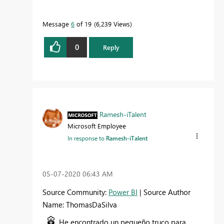
Message
6
of 19
6,239 Views
0
Reply
Ramesh-iTalent
Microsoft Employee
In response to
Ramesh-iTalent
‎05-07-2020
06:43 AM
Source Community:
Power BI
| Source Author
Name: ThomasDaSilva
He encontrado un pequeño truco para