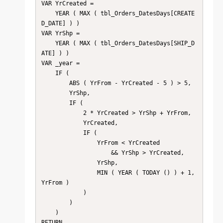
VAR YrCreated =

    YEAR ( MAX ( tbl_Orders_DatesDays[CREATE
D_DATE] ) )

VAR YrShp =

    YEAR ( MAX ( tbl_Orders_DatesDays[SHIP_D
ATE] ) )

VAR _year =

    IF (

        ABS ( YrFrom - YrCreated - 5 ) > 5,

        YrShp,

        IF (

            2 * YrCreated > YrShp + YrFrom,

            YrCreated,

            IF (

                YrFrom < YrCreated

                    && YrShp > YrCreated,

                YrShp,

                MIN ( YEAR ( TODAY () ) + 1, 
YrFrom )

            )

        )

    )

RETURN
