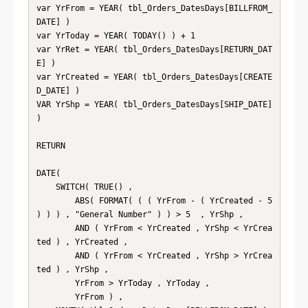
var YrFrom = YEAR( tbl_Orders_DatesDays[BILLFROM_
DATE] )

var YrToday = YEAR( TODAY() ) + 1

var YrRet = YEAR( tbl_Orders_DatesDays[RETURN_DAT
E] )

var YrCreated = YEAR( tbl_Orders_DatesDays[CREATE
D_DATE] )

VAR YrShp = YEAR( tbl_Orders_DatesDays[SHIP_DATE] 
)

RETURN

DATE( 

    SWITCH( TRUE() , 

        ABS( FORMAT( ( ( YrFrom - ( YrCreated - 5 
) ) ) , "General Number" ) ) > 5  , YrShp ,

        AND ( YrFrom < YrCreated , YrShp < YrCrea
ted ) , YrCreated ,

        AND ( YrFrom < YrCreated , YrShp > YrCrea
ted ) , YrShp , 

        YrFrom > YrToday , YrToday , 

        YrFrom ) , 
