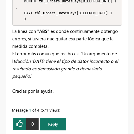
    MONTH( tbl_Orders_DatesDays[BILLFROM_DATE] ) 
, 

    DAY( tbl_Orders_DatesDays[BILLFROM_DATE] ) 

    )
La línea con
"ABS"
es donde continuamente obtengo
errores, si tuviera que quitar esa parte lógica que la
medida completa.
El error más común que recibo es: "Un argumento de
la
función 'DATE' tiene el tipo de datos incorrecto o el
resultado es demasiado grande o demasiado
pequeño
."
Gracias por la ayuda.
Message
1
of 4
571 Views
0
Reply