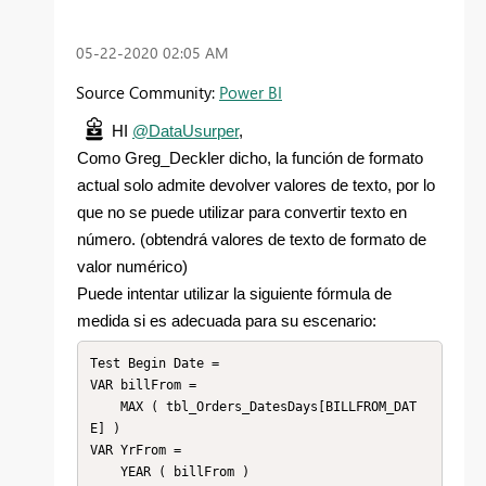
‎05-22-2020
02:05 AM
Source Community:
Power BI
HI
@DataUsurper
,
Como Greg_Deckler dicho, la función de formato
actual solo admite devolver valores de texto, por lo
que no se puede utilizar para convertir texto en
número. (obtendrá valores de texto de formato de
valor numérico)
Puede intentar utilizar la siguiente fórmula de
medida si es adecuada para su escenario:
Test Begin Date =

VAR billFrom =

    MAX ( tbl_Orders_DatesDays[BILLFROM_DAT
E] )

VAR YrFrom =

    YEAR ( billFrom )
