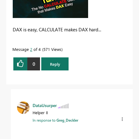
DAX is easy, CALCULATE makes DAX hard...
Message
2
of 4
571 Views
0
Reply
DataUsurper
Helper II
In response to
Greg_Deckler