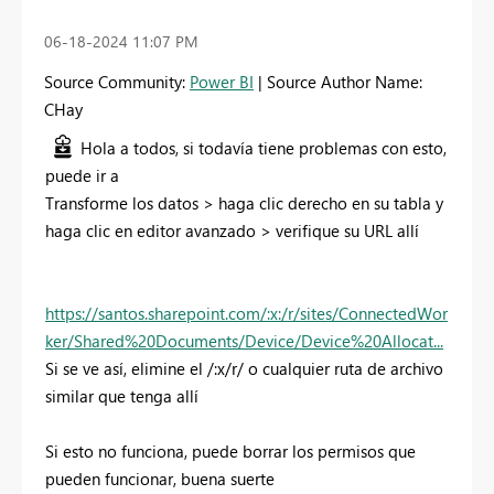
‎06-18-2024
11:07 PM
Source Community:
Power BI
| Source Author Name:
CHay
Hola a todos, si todavía tiene problemas con esto,
puede ir a
Transforme los datos > haga clic derecho en su tabla y
haga clic en editor avanzado > verifique su URL allí
https://santos.sharepoint.com/:x:/r/sites/ConnectedWor
ker/Shared%20Documents/Device/Device%20Allocat...
Si se ve así, elimine el /:x/r/ o cualquier ruta de archivo
similar que tenga allí
Si esto no funciona, puede borrar los permisos que
pueden funcionar, buena suerte