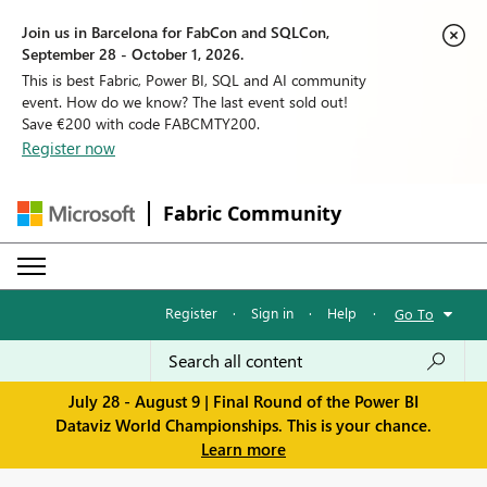
Join us in Barcelona for FabCon and SQLCon,
September 28 - October 1, 2026.
This is best Fabric, Power BI, SQL and AI community
event. How do we know? The last event sold out!
Save €200 with code FABCMTY200.
Register now
Fabric Community
Register
·
Sign in
·
Help
·
Go To
July 28 - August 9 | Final Round of the Power BI
Dataviz World Championships. This is your chance.
Learn more