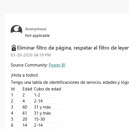
Anonymous
Not applicable
Eliminar filtro de página, respetar el filtro de leye
‎03-20-2020
04:19 PM
Source Community:
Power BI
¡Hola a todos!
Tengo una tabla de identificaciones de servicio, edades y lóg
Id
Edad
Cubo de edad
1
2
1-2
2
4
2-14
3
60
31 y más
4
61
31 y más
5
20
15-30
6
14
2-14