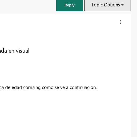
Topic Options
Reply
nda en visual
ica de edad corrising como se ve a continuación.
FabCon & SQLCon – Barcelona 2026
Join us in Barcelona for FabCon and SQLCon, the Fabric, Power BI,
SQL, and AI community event. Save €200 with code FABCMTY200.
Register now