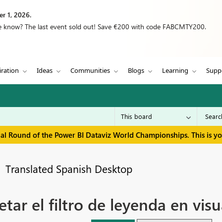
r 1, 2026.
we know? The last event sold out! Save €200 with code FABCMTY200.
iration
Ideas
Communities
Blogs
Learning
Supp
inal Round of the Power BI Dataviz World Championships. This is y
Translated Spanish Desktop
etar el filtro de leyenda en visu