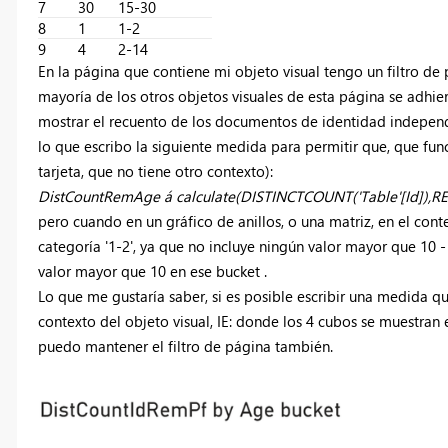
7
30
15-30
8
1
1-2
9
4
2-14
En la página que contiene mi objeto visual tengo un filtro de 
mayoría de los otros objetos visuales de esta página se adhier
mostrar el recuento de los documentos de identidad independ
lo que escribo la siguiente medida para permitir que, que fun
tarjeta, que no tiene otro contexto):
DistCountRemAge á calculate(DISTINCTCOUNT('Table'[Id]),RE
pero cuando en un gráfico de anillos, o una matriz, en el cont
categoría '1-2', ya que no incluye ningún valor mayor que 10 - 
valor mayor que 10 en ese bucket .
Lo que me gustaría saber, si es posible escribir una medida que
contexto del objeto visual, IE: donde los 4 cubos se muestran en
puedo mantener el filtro de página también.