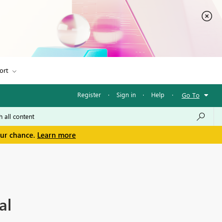
ort
Register
·
Sign in
·
Help
·
Go To
our chance.
Learn more
al