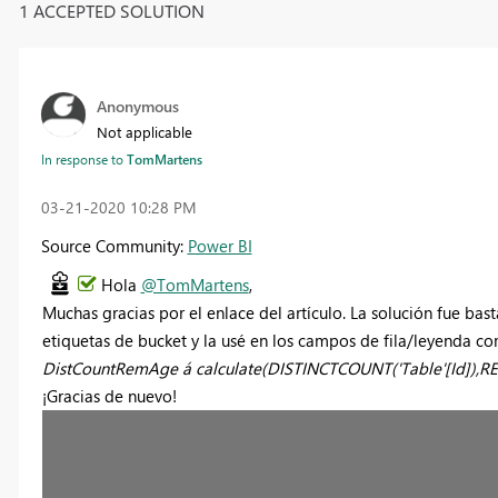
1 ACCEPTED SOLUTION
Anonymous
Not applicable
In response to
TomMartens
‎03-21-2020
10:28 PM
Source Community:
Power BI
Hola
@TomMartens
,
Muchas gracias por el enlace del artículo. La solución fue bas
etiquetas de bucket y la usé en los campos de fila/leyenda c
DistCountRemAge á calculate(DISTINCTCOUNT('Table'[Id]),RE
¡Gracias de nuevo!