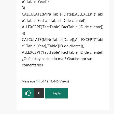
e','Table'[Year]))
3)
CALCULATE(MIN('Table'[Date]),ALLEXCEPT('Tabl
e','Table'[Fecha],'Table'[ID de cliente]),
ALLEXCEPT('FactTable','FactTable'[ID de cliente])
4)
CALCULATE(MIN('Table'[Date]),ALLEXCEPT('Tabl
e','Table'[Year],'Table'[ID de cliente]),
ALLEXCEPT('FactTable','FactTable'[ID de cliente])
¿Qué estoy haciendo mal? Gracias por sus
comentarios
Message
14
of 19
1,446 Views
0
Reply