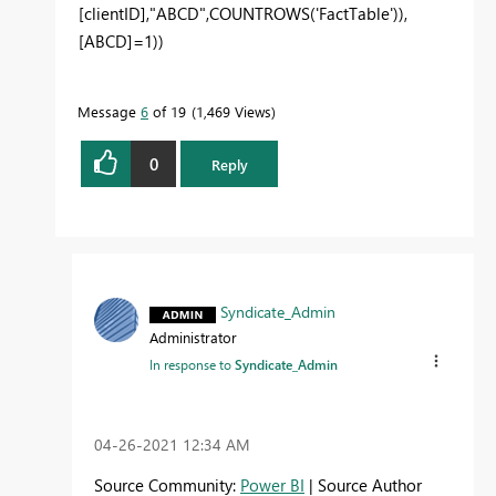
[clientID],"ABCD",COUNTROWS('FactTable')),
[ABCD]=1))
Message
6
of 19
1,469 Views
0
Reply
Syndicate_Admin
Administrator
In response to
Syndicate_Admin
‎04-26-2021
12:34 AM
Source Community:
Power BI
| Source Author