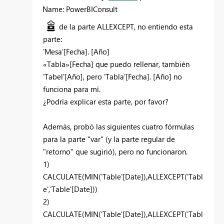
Name: PowerBIConsult
de la parte ALLEXCEPT, no entiendo esta
parte:
'Mesa'[Fecha]. [Año]
«Tabla»[Fecha] que puedo rellenar, también
'Tabel'[Año], pero 'Tabla'[Fecha]. [Año] no
funciona para mí.
¿Podría explicar esta parte, por favor?
Además, probó las siguientes cuatro fórmulas
para la parte "var" (y la parte regular de
"retorno" que sugirió), pero no funcionaron.
1)
CALCULATE(MIN('Table'[Date]),ALLEXCEPT('Tabl
e','Table'[Date]))
2)
CALCULATE(MIN('Table'[Date]),ALLEXCEPT('Tabl