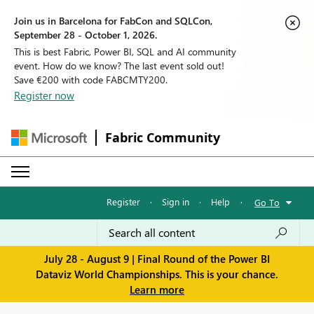
Join us in Barcelona for FabCon and SQLCon,
September 28 - October 1, 2026.
This is best Fabric, Power BI, SQL and AI community
event. How do we know? The last event sold out!
Save €200 with code FABCMTY200.
Register now
Fabric Community
Register
·
Sign in
·
Help
·
Go To
July 28 - August 9 | Final Round of the Power BI
Dataviz World Championships. This is your chance.
Learn more