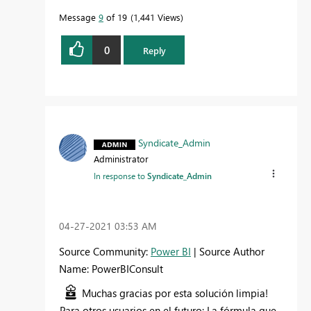
Message
9
of 19
1,441 Views
0
Reply
Syndicate_Admin
Administrator
In response to
Syndicate_Admin
‎04-27-2021
03:53 AM
Source Community:
Power BI
| Source Author
Name: PowerBIConsult
Muchas gracias por esta solución limpia!
Para otros usuarios en el futuro: La fórmula que