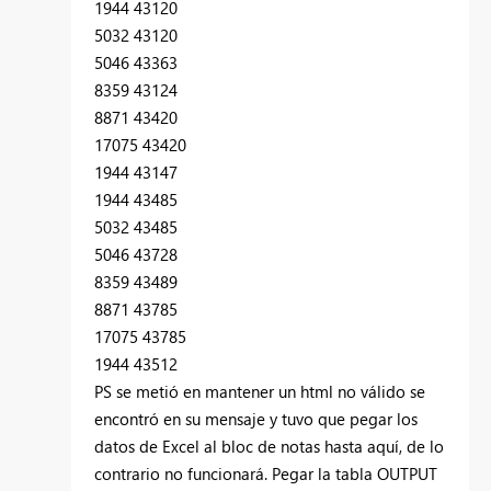
1944 43120
5032 43120
5046 43363
8359 43124
8871 43420
17075 43420
1944 43147
1944 43485
5032 43485
5046 43728
8359 43489
8871 43785
17075 43785
1944 43512
PS se metió en mantener un html no válido se
encontró en su mensaje y tuvo que pegar los
datos de Excel al bloc de notas hasta aquí, de lo
contrario no funcionará. Pegar la tabla OUTPUT