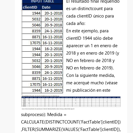
El resultado final requerido
es un distinctcount para
cada clientID único para
cada año:
En este ejemplo, para
clientID 1944 sólo debe
aparecer un 1 en enero de
2018 y en enero de 2019 (y
NO en febrero de 2018 y
NO en febrero de 2019).
Con la siguiente medida,
me acerqué mucho (véase
mi publicación en este
subproceso): Medida =
CALCULATE(DISTINCTCOUNT('FactTable'[clientID])
,FILTER(SUMMARIZE(VALUES('FactTable'[clientID]),