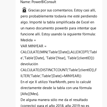
Name: PowerBIConsult
Gracias por sus comentarios. Estoy casi allí,
pero probablemente todavía me esté perdiendo
algo. Importé la tabla simplificada de Excel en
un nuevo documento powerbi para intentar que
funcione allí. Estoy usando la siguiente fórmula:
Medida =
VAR MINYEAR =
CALCULATE(MIN('Table'[Date]),ALLEXCEPT('Tabl
e','Table'[Date], 'Table'[Year], 'Table'[clientID]))
devolución
CALCULATE(DISTINCTCOUNT('Table'[clientID]),F
ILTER('Table','Table'[Date]=MINYEAR))
En el eje X utilizo YearMonth, pero lo calculé
directamente desde la tabla con una fórmula
[Año][Mes].
De alguna manera sólo me da el resultado
(correcto) para el año 2018, año 2019 no es