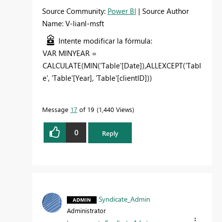
Source Community:
Power BI
| Source Author
Name: V-lianl-msft
Intente modificar la fórmula:
VAR MINYEAR =
CALCULATE(MIN('Table'[Date]),ALLEXCEPT('Tabl
e', 'Table'[Year], 'Table'[clientID]))
Message
17
of 19
1,440 Views
0
Reply
Syndicate_Admin
Administrator