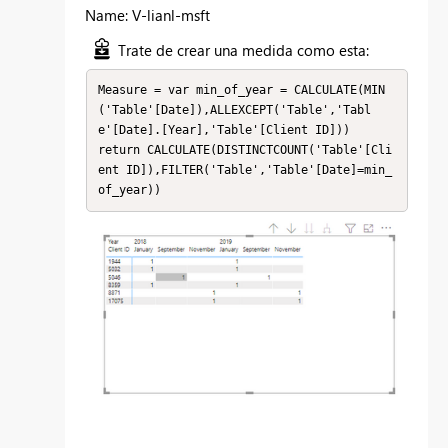
Name: V-lianl-msft
Trate de crear una medida como esta:
Measure = var min_of_year = CALCULATE(MIN
('Table'[Date]),ALLEXCEPT('Table','Tabl
e'[Date].[Year],'Table'[Client ID]))

return CALCULATE(DISTINCTCOUNT('Table'[Cli
ent ID]),FILTER('Table','Table'[Date]=min_
of_year))