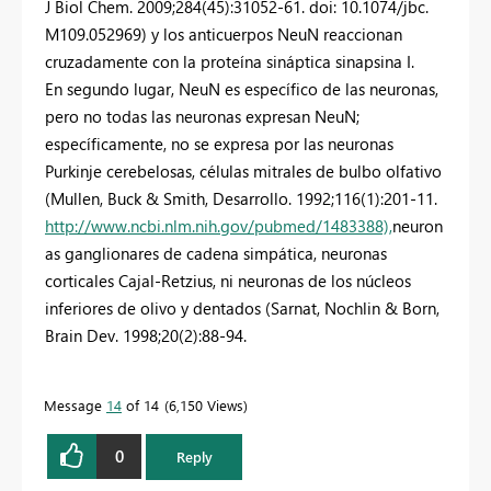
J Biol Chem. 2009;284(45):31052-61. doi: 10.1074/jbc.
M109.052969) y los anticuerpos NeuN reaccionan
cruzadamente con la proteína sináptica sinapsina I.
En segundo lugar, NeuN es específico de las neuronas,
pero no todas las neuronas expresan NeuN;
específicamente, no se expresa por las neuronas
Purkinje cerebelosas, células mitrales de bulbo olfativo
(Mullen, Buck & Smith, Desarrollo. 1992;116(1):201-11.
http://www.ncbi.nlm.nih.gov/pubmed/1483388),
neuron
as ganglionares de cadena simpática, neuronas
corticales Cajal-Retzius, ni neuronas de los núcleos
inferiores de olivo y dentados (Sarnat, Nochlin & Born,
Brain Dev. 1998;20(2):88-94.
Message
14
of 14
6,150 Views
0
Reply