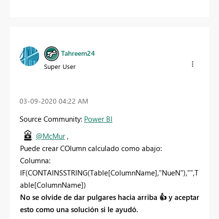
Tahreem24
Super User
‎03-09-2020
04:22 AM
Source Community:
Power BI
@McMur
,
Puede crear COlumn calculado como abajo:
Columna:
IF(CONTAINSSTRING(Table[ColumnName],"NueN"),"",T
able[ColumnName])
No se olvide de dar pulgares hacia arriba
👍
y aceptar
esto como una solución si le ayudó.