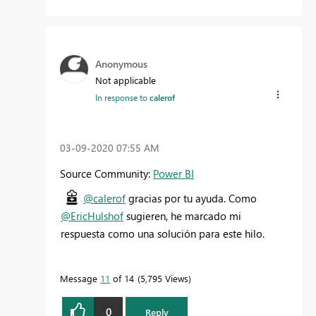
Anonymous
Not applicable
In response to
calerof
‎03-09-2020
07:55 AM
Source Community:
Power BI
@calerof
gracias por tu ayuda. Como
@EricHulshof
sugieren, he marcado mi
respuesta como una solución para este hilo.
Message
11
of 14
5,795 Views
0
Reply