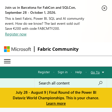
Join us in Barcelona for FabCon and SQLCon,
September 28 - October 1, 2026.
This is best Fabric, Power BI, SQL and AI community
event. How do we know? The last event sold out!
Save €200 with code FABCMTY200.
Register now
Fabric Community
Register
·
Sign in
·
Help
·
Go To
July 28 - August 9 | Final Round of the Power BI
Dataviz World Championships. This is your chance.
Learn more