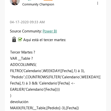
Community Champion
‎04-17-2020
09:33 AM
Source Community:
Power BI
Aquí está el tercer martes:
Tercer Martes ?
VAR __Table ?
ADDCOLUMNS(
FILTRO('Calendario',WEEKDAY([Fecha],1) á 3),
"Pedido",COUNTROWS(FILTER('Calendario',WEEKDAY([
Fecha],1) á 3 && 'Calendario'[Fecha] <-
EARLIER('Calendario'[Fecha])))
)
devolución
MAXX(FILTER(__Table,[Pedido]-3),[Fecha])