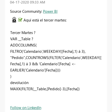
‎04-17-2020
09:33 AM
Source Community:
Power BI
Aquí está el tercer martes:
Tercer Martes ?
VAR __Table ?
ADDCOLUMNS(
FILTRO('Calendario',WEEKDAY([Fecha],1) á 3),
"Pedido",COUNTROWS(FILTER('Calendario',WEEKDAY([
Fecha],1) á 3 && 'Calendario'[Fecha] <-
EARLIER('Calendario'[Fecha])))
)
devolución
MAXX(FILTER(__Table,[Pedido]-3),[Fecha])
Follow on LinkedIn