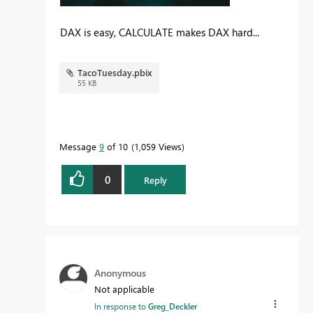
DAX is easy, CALCULATE makes DAX hard...
TacoTuesday.pbix
55 KB
Message
9
of 10
1,059 Views
0
Reply
Anonymous
Not applicable
In response to
Greg_Deckler