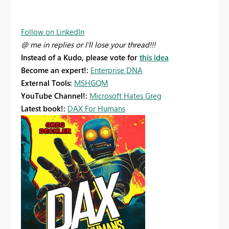
Follow on LinkedIn
@ me in replies or I'll lose your thread!!!
Instead of a Kudo, please vote for
this idea
Become an expert!:
Enterprise DNA
External Tools:
MSHGQM
YouTube Channel!:
Microsoft Hates Greg
Latest book!:
DAX For Humans