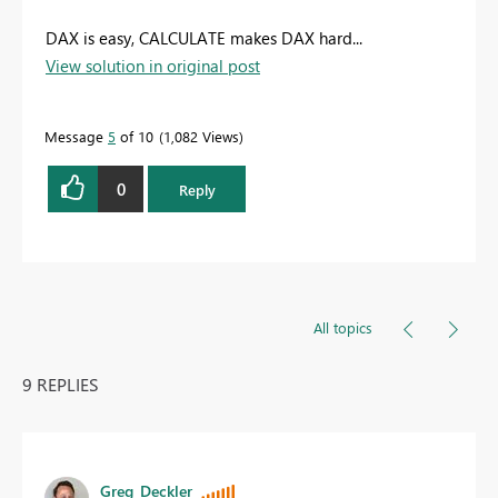
DAX is easy, CALCULATE makes DAX hard...
View solution in original post
Message
5
of 10
1,082 Views
0
Reply
All topics
9 REPLIES
Greg_Deckler