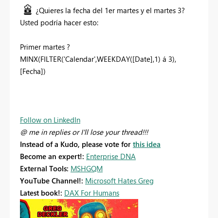
¿Quieres la fecha del 1er martes y el martes 3?
Usted podría hacer esto:
Primer martes ?
MINX(FILTER('Calendar',WEEKDAY([Date],1) á 3),
[Fecha])
Follow on LinkedIn
@ me in replies or I'll lose your thread!!!
Instead of a Kudo, please vote for
this idea
Become an expert!:
Enterprise DNA
External Tools:
MSHGQM
YouTube Channel!:
Microsoft Hates Greg
Latest book!:
DAX For Humans