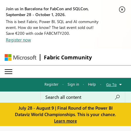
Join us in Barcelona for FabCon and SQLCon,
September 28 - October 1, 2026.
This is best Fabric, Power BI, SQL and AI community
event. How do we know? The last event sold out!
Save €200 with code FABCMTY200.
Register now
Fabric Community
Register
·
Sign in
·
Help
·
Go To
July 28 - August 9 | Final Round of the Power BI
Dataviz World Championships. This is your chance.
Learn more