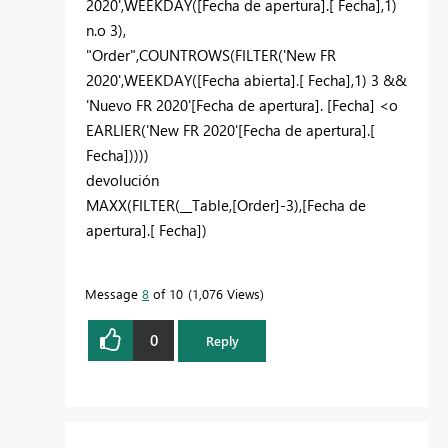
2020',WEEKDAY([Fecha de apertura].[ Fecha],1)
n.o 3),
"Order",COUNTROWS(FILTER('New FR
2020',WEEKDAY([Fecha abierta].[ Fecha],1) 3 &&
'Nuevo FR 2020'[Fecha de apertura]. [Fecha] <o
EARLIER('New FR 2020'[Fecha de apertura].[
Fecha]))))
devolución
MAXX(FILTER(__Table,[Order]-3),[Fecha de
apertura].[ Fecha])
Message
8
of 10
1,076 Views
0
Reply