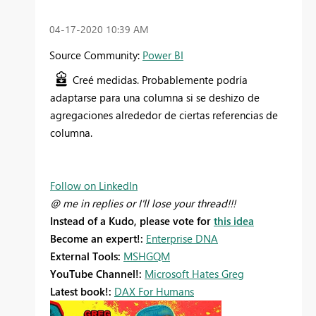
‎04-17-2020
10:39 AM
Source Community:
Power BI
Creé medidas. Probablemente podría
adaptarse para una columna si se deshizo de
agregaciones alrededor de ciertas referencias de
columna.
Follow on LinkedIn
@ me in replies or I'll lose your thread!!!
Instead of a Kudo, please vote for
this idea
Become an expert!:
Enterprise DNA
External Tools:
MSHGQM
YouTube Channel!:
Microsoft Hates Greg
Latest book!:
DAX For Humans