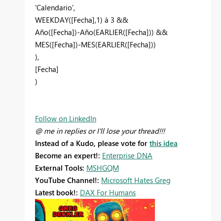
'Calendario',
WEEKDAY([Fecha],1) á 3 &&
Año([Fecha])-Año(EARLIER([Fecha])) &&
MES([Fecha])-MES(EARLIER([Fecha]))
),
[Fecha]
)
Follow on LinkedIn
@ me in replies or I'll lose your thread!!!
Instead of a Kudo, please vote for
this idea
Become an expert!:
Enterprise DNA
External Tools:
MSHGQM
YouTube Channel!:
Microsoft Hates Greg
Latest book!:
DAX For Humans