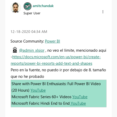
amitchandak
Super User
‎12-18-2020
04:34 AM
Source Community:
Power BI
@admin_xlsior
, no veo el límite, mencionado aquí
-
https://docs.microsoft.com/en-us/power-bi/create-
reports/power-bi-reports-add-text-and-shapes
Pero en la fuente, no puedo ir por debajo de 8. tamaño
que no he probado
Share with Power BI Enthusiasts: Full Power BI Video
(20 Hours)
YouTube
Microsoft Fabric Series 60+ Videos
YouTube
Microsoft Fabric Hindi End to End
YouTube