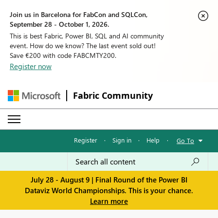
Join us in Barcelona for FabCon and SQLCon,
September 28 - October 1, 2026.
This is best Fabric, Power BI, SQL and AI community
event. How do we know? The last event sold out!
Save €200 with code FABCMTY200.
Register now
Fabric Community
Register
·
Sign in
·
Help
·
Go To
July 28 - August 9 | Final Round of the Power BI
Dataviz World Championships. This is your chance.
Learn more