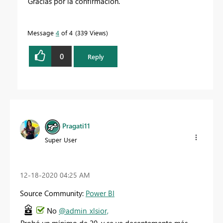
Gracias por la confirmación.
Message
4
of 4
339 Views
0
Reply
Pragati11
Super User
‎12-18-2020
04:25 AM
Source Community:
Power BI
No
@admin_xlsior,
Probé un mínimo de 20, y se ve decentemente más