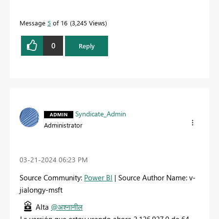
Message
5
of 16
3,245 Views
0
Reply
Syndicate_Admin
Administrator
‎03-21-2024
06:23 PM
Source Community:
Power BI
| Source Author Name: v-
jialongy-msft
Alta
@अश्नानील