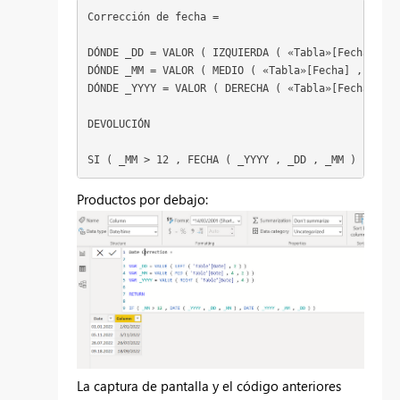
Corrección de fecha = 
DÓNDE
_DD
 = 
VALOR
 ( 
IZQUIERDA
 ( 
«Tabla»[Fecha]
 , 
2
DÓNDE
_MM
 = 
VALOR
 ( 
MEDIO
 ( 
«Tabla»[Fecha]
 , 
4
 , 
2
DÓNDE
_YYYY
 = 
VALOR
 ( 
DERECHA
 ( 
«Tabla»[Fecha]
 , 
4
DEVOLUCIÓN
SI
 ( 
_MM
 > 
12
 , 
FECHA
 ( 
_YYYY
 , 
_DD
 , 
_MM
 ) , 
FECH
Productos por debajo:
La captura de pantalla y el código anteriores