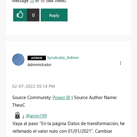
Message
10
of 10
984 Views
0
Reply
Syndicate_Admin
Administrator
‎02-07-2022
05:14 PM
Source Community:
Power BI
| Source Author Name:
TheoC
¿
@alvin199
Vaya al paso "
En la página Datos de transformación, he
rellenado el valor nulo con 01/01/2021". Cambiar