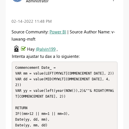
Administrator
‎02-14-2022
11:48 PM
Source Community:
Power BI
| Source Author Name: v-
luwang-msft
Hay
@alvin199
,
Intenta ajustar tu dax a lo siguiente:
Commencement Date_ = 

VAR mm = value(LEFT(MYWiT[COMMENCEMENT DATE], 2))

VAR dd = value(MID(MYWiT[COMMENCEMENT DATE], 4, 
2))

VAR yy = value(left(year(NOW()),2)&""& RIGHT(MYWi
T[COMMENCEMENT DATE], 2))

RETURN

IF((mm>12 || mm=1 || mm=3),

Date(yy, dd, mm),

Date(yy, mm, dd)
