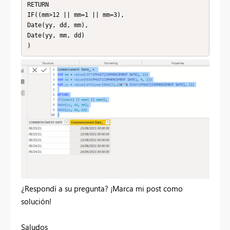
RETURN

IF((mm>12 || mm=1 || mm=3),

Date(yy, dd, mm),

Date(yy, mm, dd)

)
¿Respondí a su pregunta? ¡Marca mi post como
solución!
Saludos