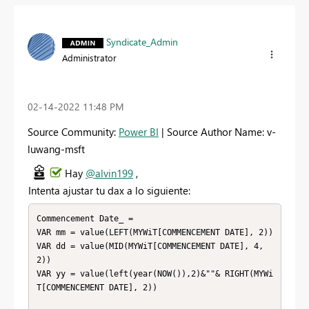
Syndicate_Admin
Administrator
‎02-14-2022
11:48 PM
Source Community:
Power BI
| Source Author Name: v-
luwang-msft
Hay
@alvin199
,
Intenta ajustar tu dax a lo siguiente:
Commencement Date_ = 

VAR mm = value(LEFT(MYWiT[COMMENCEMENT DATE], 2))

VAR dd = value(MID(MYWiT[COMMENCEMENT DATE], 4, 
2))

VAR yy = value(left(year(NOW()),2)&""& RIGHT(MYWi
T[COMMENCEMENT DATE], 2))
