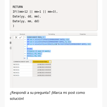
RETURN

IF((mm>12 || mm=1 || mm=3),

Date(yy, dd, mm),

Date(yy, mm, dd)

)
¿Respondí a su pregunta? ¡Marca mi post como
solución!