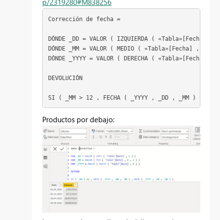
p/2319280#M838256
Corrección de fecha = 
DÓNDE
_DD
 = 
VALOR
 ( 
IZQUIERDA
 ( 
«Tabla»[Fecha]
 , 
2
DÓNDE
_MM
 = 
VALOR
 ( 
MEDIO
 ( 
«Tabla»[Fecha]
 , 
4
 , 
2
DÓNDE
_YYYY
 = 
VALOR
 ( 
DERECHA
 ( 
«Tabla»[Fecha]
 , 
4
DEVOLUCIÓN
SI
 ( 
_MM
 > 
12
 , 
FECHA
 ( 
_YYYY
 , 
_DD
 , 
_MM
 ) , 
FECH
Productos por debajo: