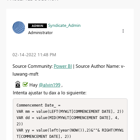
Syndicate_Admin
Administrator
‎02-14-2022
11:48 PM
Source Community:
Power BI
| Source Author Name: v-
luwang-msft
Hay
@alvin199
,
Intenta ajustar tu dax a lo siguiente:
Commencement Date_ = 

VAR mm = value(LEFT(MYWiT[COMMENCEMENT DATE], 2))

VAR dd = value(MID(MYWiT[COMMENCEMENT DATE], 4, 
2))

VAR yy = value(left(year(NOW()),2)&""& RIGHT(MYWi
T[COMMENCEMENT DATE], 2))
