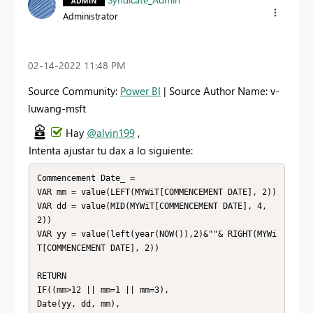
Administrator
‎02-14-2022
11:48 PM
Source Community:
Power BI
| Source Author Name: v-
luwang-msft
Hay
@alvin199
,
Intenta ajustar tu dax a lo siguiente:
Commencement Date_ = 

VAR mm = value(LEFT(MYWiT[COMMENCEMENT DATE], 2))

VAR dd = value(MID(MYWiT[COMMENCEMENT DATE], 4, 
2))

VAR yy = value(left(year(NOW()),2)&""& RIGHT(MYWi
T[COMMENCEMENT DATE], 2))

RETURN

IF((mm>12 || mm=1 || mm=3),

Date(yy, dd, mm),
