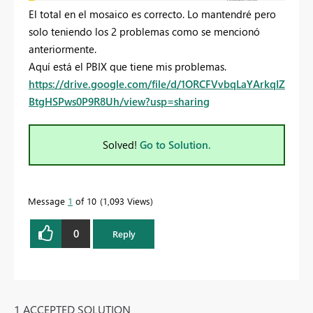
El total en el mosaico es correcto. Lo mantendré pero
solo teniendo los 2 problemas como se mencionó
anteriormente.
Aquí está el PBIX que tiene mis problemas.
https://drive.google.com/file/d/1ORCFVvbqLaYArkqIZ
BtgHSPws0P9R8Uh/view?usp=sharing
Solved!
Go to Solution.
Message
1
of 10
1,093 Views
0
Reply
1 ACCEPTED SOLUTION