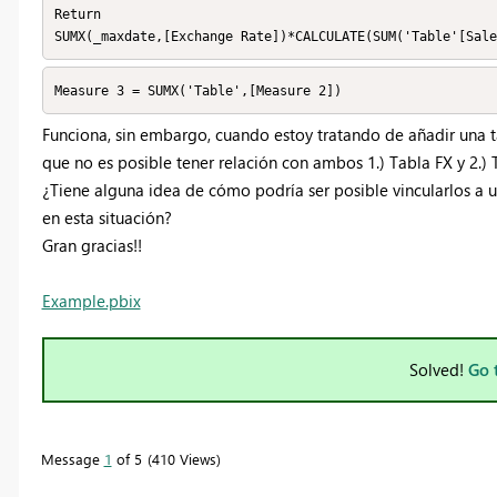
Return

SUMX(_maxdate,[Exchange Rate])*CALCULATE(SUM('Table'[Sale
Measure 3 = SUMX('Table',[Measure 2])
Funciona, sin embargo, cuando
estoy tratando de añadir una t
que no es posible tener relación con ambos 1.) Tabla FX y 2.)
¿Tiene alguna idea de cómo podría ser posible vincularlos a 
en esta situación?
Gran gracias!!
Example.pbix
Solved!
Go 
Message
1
of 5
410 Views