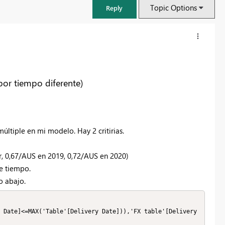
Topic Options
Reply
por tiempo diferente)
ltiple en mi modelo. Hay 2 critirias.
ir, 0,67/AUS en 2019, 0,72/AUS en 2020)
e tiempo.
FabCon & SQLCon – Barcelona 2026
 abajo.
Join us in Barcelona for FabCon and SQLCon, the Fabric, Power BI,
SQL, and AI community event. Save €200 with code FABCMTY200.
 Date]<=MAX('Table'[Delivery Date])),'FX table'[Delivery 
Register now