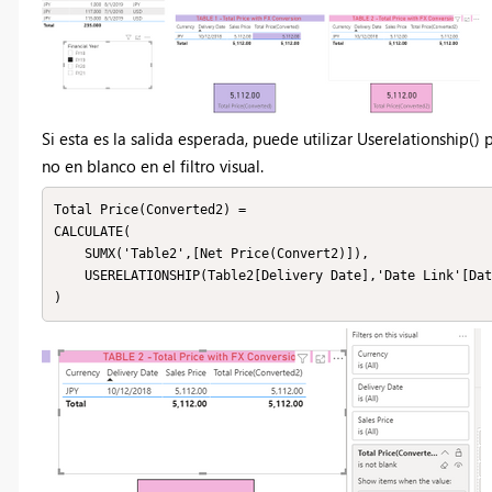
Si esta es la salida esperada, puede utilizar Userelationship(
no en blanco en el filtro visual.
Total Price(Converted2) = 

CALCULATE(

    SUMX('Table2',[Net Price(Convert2)]),

    USERELATIONSHIP(Table2[Delivery Date],'Date Link'[Date])

)