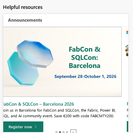
Helpful resources
Announcements
Fabric Community Sticker Challenge - Barcelona 2026
If you love stickers, then you will definitely want to check out our
community sticker challenge, Barcelona edition!
Learn more