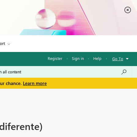
ort
Register
·
Sign in
·
Help
·
Go To
our chance.
Learn more
diferente)