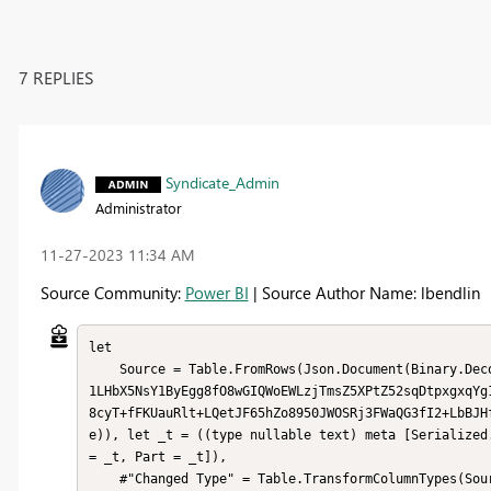
7 REPLIES
Syndicate_Admin
Administrator
‎11-27-2023
11:34 AM
Source Community:
Power BI
| Source Author Name: lbendlin
let

    Source = Table.FromRows(Json.Document(Binary.Decompress(Binary.FromText("dc3dCoMwDIbhe+mxjib9sV6LeCDimCBU
1LHbX5NsY1ByEgg8fO8wGIQWoEWLzjTmsZ5XPtZ52sqDtpxgxqYg
8cyT+fFKUauRlt+LQetJF65hZo8950JWOSRj3FWaQG3fI2+LbBJH
e)), let _t = ((type nullable text) meta [Serialized
= _t, Part = _t]),

    #"Changed Type" = Table.TransformColumnTypes(Source,{{"Date", type text}, {"Name", type text}, {"Cost", I