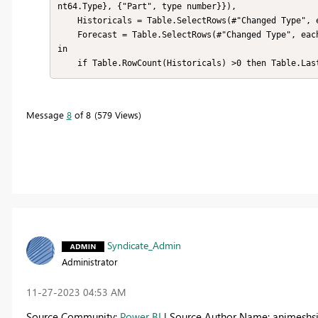
nt64.Type}, {"Part", type number}}),

    Historicals = Table.SelectRows(#"Changed Type", each ([Name] = "historical")),

    Forecast = Table.SelectRows(#"Changed Type", each ([Name] = "forecast"))

in

    if Table.RowCount(Historicals) >0 then Table.L
Message
8
of 8
579 Views
Syndicate_Admin
Administrator
‎11-27-2023
04:53 AM
Source Community:
Power BI
| Source Author Name: animeshs