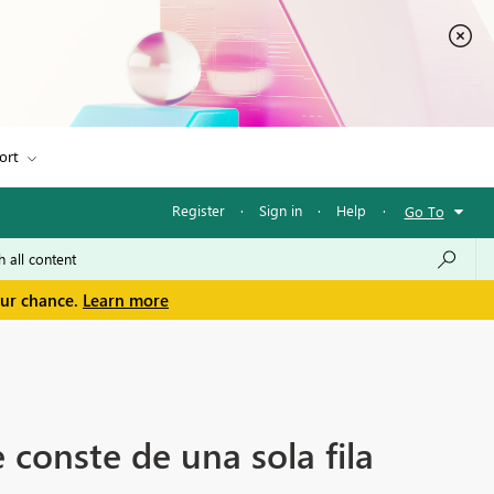
ort
Register
·
Sign in
·
Help
·
Go To
our chance.
Learn more
conste de una sola fila