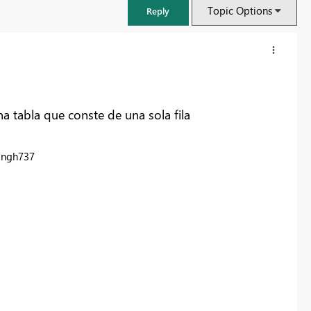
Topic Options
Reply
 tabla que conste de una sola fila
ingh737
FabCon & SQLCon – Barcelona 2026
Join us in Barcelona for FabCon and SQLCon, the Fabric, Power BI,
SQL, and AI community event. Save €200 with code FABCMTY200.
Register now