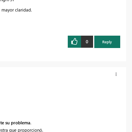
 mayor claridad.
0
Reply
te su problema
.
estra que proporcionó.