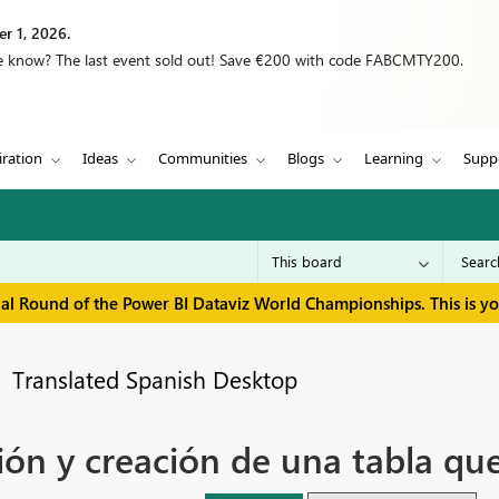
r 1, 2026.
we know? The last event sold out! Save €200 with code FABCMTY200.
iration
Ideas
Communities
Blogs
Learning
Supp
inal Round of the Power BI Dataviz World Championships. This is y
Translated Spanish Desktop
n y creación de una tabla que 