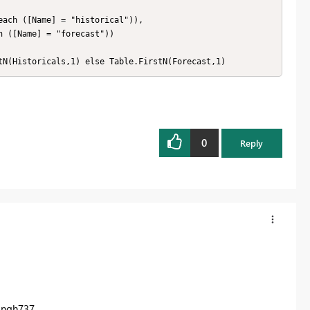
astN(Historicals,1) else Table.FirstN(Forecast,1)
0
Reply
ingh737