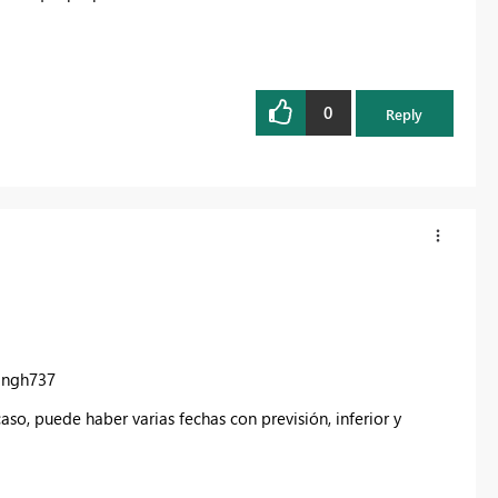
0
Reply
ingh737
so, puede haber varias fechas con previsión, inferior y