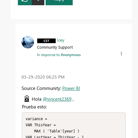
Icey
Community Support
In response to
Anonymous
‎03-29-2020
06:25 PM
Source Community:
Power BI
Hola
@vincent2369
,
Prueba esto:
variance = 

VAR ThisYear =

    MAX ( 'Table'[year] )

VAR LastYear = ThisYear - 1
