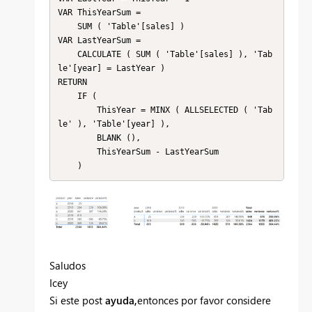
VAR ThisYearSum =

    SUM ( 'Table'[sales] )

VAR LastYearSum =

    CALCULATE ( SUM ( 'Table'[sales] ), 'Tab
le'[year] = LastYear )

RETURN

    IF (

        ThisYear = MINX ( ALLSELECTED ( 'Tab
le' ), 'Table'[year] ),

        BLANK (),

        ThisYearSum - LastYearSum

    )
Saludos
Icey
Si este post
ayuda,
entonces por favor considere