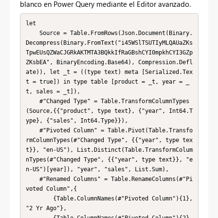
blanco en Power Query mediante el Editor avanzado.
let

    Source = Table.FromRows(Json.Document(Binary.
Decompress(Binary.FromText("i45WSlTSUTIyMLQAUaZKs
TpwEUsQZWaCJGRkAKTMTA3BQkkIfRaGBshCYI0mpkhCYI3GZp
ZKsbEA", BinaryEncoding.Base64), Compression.Defl
ate)), let _t = ((type text) meta [Serialized.Tex
t = true]) in type table [product = _t, year = _
t, sales = _t]),

    #"Changed Type" = Table.TransformColumnTypes
(Source,{{"product", type text}, {"year", Int64.T
ype}, {"sales", Int64.Type}}),

    #"Pivoted Column" = Table.Pivot(Table.Transfo
rmColumnTypes(#"Changed Type", {{"year", type tex
t}}, "en-US"), List.Distinct(Table.TransformColum
nTypes(#"Changed Type", {{"year", type text}}, "e
n-US")[year]), "year", "sales", List.Sum),

    #"Renamed Columns" = Table.RenameColumns(#"Pi
voted Column",{

        {Table.ColumnNames(#"Pivoted Column"){1}, 
"2 Yr Ago"},
