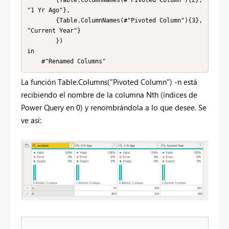
        {Table.ColumnNames(#"Pivoted Column"){2}, 
"1 Yr Ago"},

        {Table.ColumnNames(#"Pivoted Column"){3}, 
"Current Year"}

        })

in

    #"Renamed Columns"
La función Table.Columns("Pivoted Column") -n está
recibiendo el nombre de la columna Nth (índices de
Power Query en 0) y renombrándola a lo que desee. Se
ve así: