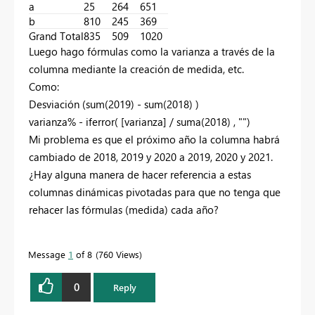
a
25
264
651
b
810
245
369
Grand Total
835
509
1020
Luego hago fórmulas como la varianza a través de la
columna mediante la creación de medida, etc.
Como:
Desviación (sum(2019) - sum(2018) )
varianza% - iferror( [varianza] / suma(2018) , "")
Mi problema es que el próximo año la columna habrá
cambiado de 2018, 2019 y 2020 a 2019, 2020 y 2021.
¿Hay alguna manera de hacer referencia a estas
columnas dinámicas pivotadas para que no tenga que
rehacer las fórmulas (medida) cada año?
Message
1
of 8
760 Views
0
Reply