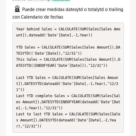
Puede crear medidas datesytd o totalytd o trailing
con Calendario de fechas
Year behind Sales = CALCULATE(SUM(Sales[Sales Amo
unt]),dateadd('Date'[Date],-1,Year))

YTD Sales = CALCULATE(SUM(Sales[Sales Amount]),DA
TESYTD(('Date'[Date]),"12/31"))

This Sales = CALCULATE(SUM(Sales[Sales Amount]),D
ATESYTD((ENDOFYEAR('Date'[Date])),"12/31"))

Last YTD Sales = CALCULATE(SUM(Sales[Sales Amoun
t]),DATESYTD(dateadd('Date'[Date],-1,Year),"12/3
1"))

Last YTD complete Sales = CALCULATE(SUM(Sales[Sal
es Amount]),DATESYTD(ENDOFYEAR(dateadd('Date'[Dat
e],-1,Year)),"12/31"))

Last to last YTD Sales = CALCULATE(SUM(Sales[Sale
s Amount]),DATESYTD(dateadd('Date'[Date],-2,Yea
r),"12/31"))