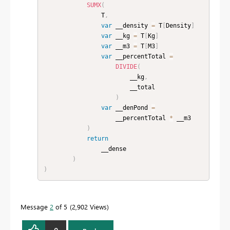
SUMX
(
                T
,
var
 __density 
=
 T
[
Density
]
var
 __kg 
=
 T
[
Kg
]
var
 __m3 
=
 T
[
M3
]
var
 __percentTotal 
=
DIVIDE
(
                        __kg
,
                        __total

)
var
 __denPond 
=
                    __percentTotal 
*
 __m3

)
return
                __dense

)
)
Message
2
of 5
2,902 Views