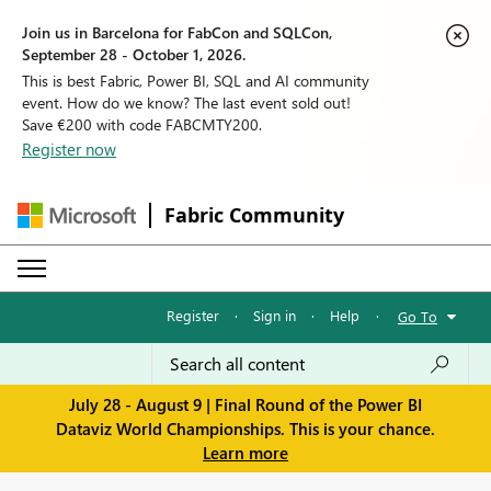
Join us in Barcelona for FabCon and SQLCon,
September 28 - October 1, 2026.
This is best Fabric, Power BI, SQL and AI community
event. How do we know? The last event sold out!
Save €200 with code FABCMTY200.
Register now
Fabric Community
Register
·
Sign in
·
Help
·
Go To
July 28 - August 9 | Final Round of the Power BI
Dataviz World Championships. This is your chance.
Learn more