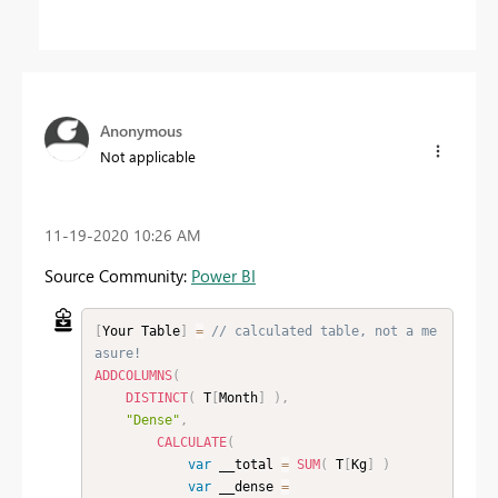
Anonymous
Not applicable
‎11-19-2020
10:26 AM
Source Community:
Power BI
[
Your Table
]
=
// calculated table, not a me
asure!
ADDCOLUMNS
(
DISTINCT
(
 T
[
Month
]
)
,
"Dense"
,
CALCULATE
(
var
 __total 
=
SUM
(
 T
[
Kg
]
)
var
 __dense 
=