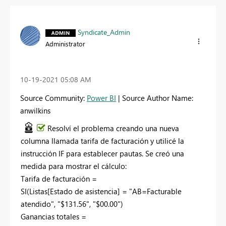
Syndicate_Admin
Administrator
‎10-19-2021
05:08 AM
Source Community:
Power BI
| Source Author Name:
anwilkins
Resolví el problema creando una nueva
columna llamada tarifa de facturación y utilicé la
instrucción IF para establecer pautas. Se creó una
medida para mostrar el cálculo:
Tarifa de facturación =
SI
(
Listas[Estado de asistencia]
=
"AB=Facturable
atendido"
,
"$131.56"
,
"$00.00"
)
Ganancias totales =