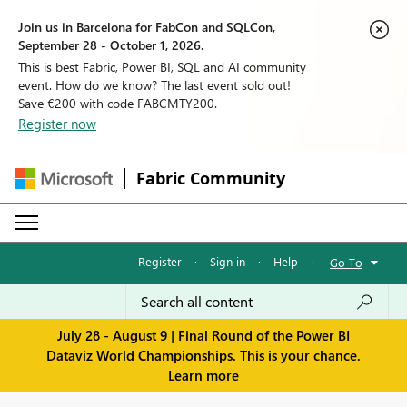
Join us in Barcelona for FabCon and SQLCon,
September 28 - October 1, 2026.
This is best Fabric, Power BI, SQL and AI community
event. How do we know? The last event sold out!
Save €200 with code FABCMTY200.
Register now
Fabric Community
Register
·
Sign in
·
Help
·
Go To
July 28 - August 9 | Final Round of the Power BI
Dataviz World Championships. This is your chance.
Learn more