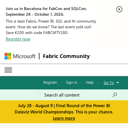
Join us in Barcelona for FabCon and SQLCon,
September 28 - October 1, 2026.
This is best Fabric, Power BI, SQL and AI community
event. How do we know? The last event sold out!
Save €200 with code FABCMTY200.
Register now
Fabric Community
Register
·
Sign in
·
Help
·
Go To
July 28 - August 9 | Final Round of the Power BI
Dataviz World Championships. This is your chance.
Learn more