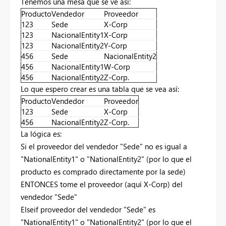
Tenemos una mesa que se ve así:
Producto
Vendedor
Proveedor
123
Sede
X-Corp
123
NacionalEntity1
X-Corp
123
NacionalEntity2
Y-Corp
456
Sede
NacionalEntity2
456
NacionalEntity1
W-Corp
456
NacionalEntity2
Z-Corp.
Lo que espero crear es una tabla que se vea así:
Producto
Vendedor
Proveedor
123
Sede
X-Corp
456
NacionalEntity2
Z-Corp.
La lógica es:
Si el proveedor del vendedor "Sede" no es igual a
"NationalEntity1" o "NationalEntity2" (por lo que el
producto es comprado directamente por la sede)
ENTONCES tome el proveedor (aquí X-Corp) del
vendedor "Sede"
Elseif proveedor del vendedor "Sede" es
"NationalEntity1" o "NationalEntity2" (por lo que el