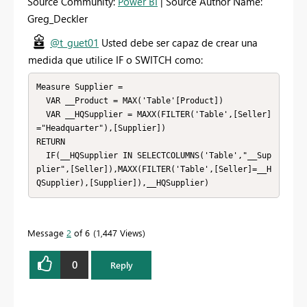
Source Community:
Power BI
| Source Author Name:
Greg_Deckler
@t_guet01
Usted debe ser capaz de crear una
medida que utilice IF o SWITCH como:
Measure Supplier =

  VAR __Product = MAX('Table'[Product])

  VAR __HQSupplier = MAXX(FILTER('Table',[Seller]
="Headquarter"),[Supplier])

RETURN

  IF(__HQSupplier IN SELECTCOLUMNS('Table',"__Sup
plier",[Seller]),MAXX(FILTER('Table',[Seller]=__H
QSupplier),[Supplier]),__HQSupplier)
Message
2
of 6
1,447 Views
0
Reply