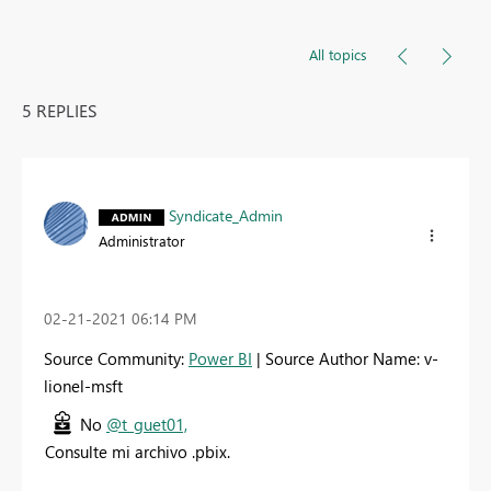
All topics
5 REPLIES
Syndicate_Admin
Administrator
‎02-21-2021
06:14 PM
Source Community:
Power BI
| Source Author Name: v-
lionel-msft
No
@t_guet01,
Consulte mi archivo .pbix.