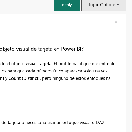
Topic Options
Reply
jeto visual de tarjeta en Power BI?
ndo el
objeto visual
Tarjeta
. El problema al que me enfrento
arlos para que cada número único aparezca solo una vez.
nt
y
Count (Distinct),
pero ninguno de estos enfoques ha
FabCon & SQLCon – Barcelona 2026
Join us in Barcelona for FabCon and SQLCon, the Fabric, Power BI,
SQL, and AI community event. Save €200 with code FABCMTY200.
de tarjeta o necesitaría usar un enfoque visual o DAX
Register now