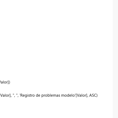
Valor]
)
[Valor]
,
", "
,
'Registro de problemas modelo'
[Valor]
,
ASC
)