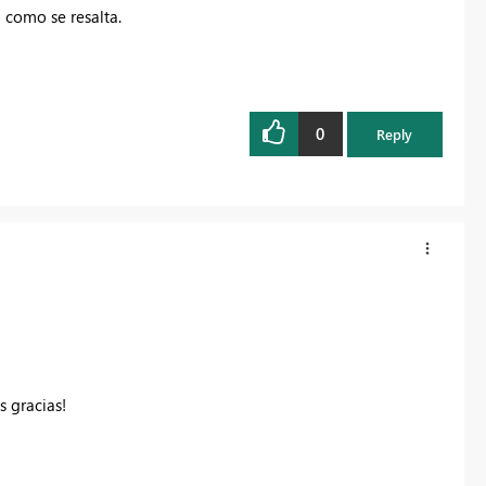
 como se resalta.
0
Reply
s gracias!