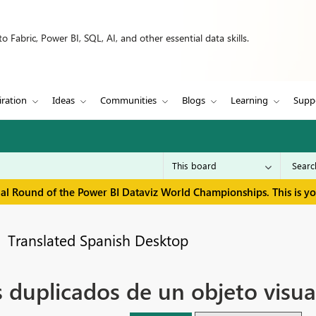
 Fabric, Power BI, SQL, AI, and other essential data skills.
iration
Ideas
Communities
Blogs
Learning
Supp
inal Round of the Power BI Dataviz World Championships. This is y
Translated Spanish Desktop
uplicados de un objeto visual