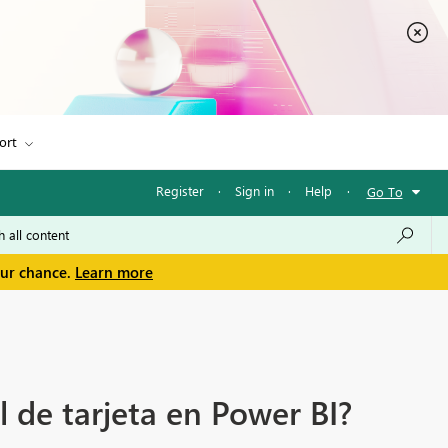
ort
Register
·
Sign in
·
Help
·
Go To
our chance.
Learn more
 de tarjeta en Power BI?