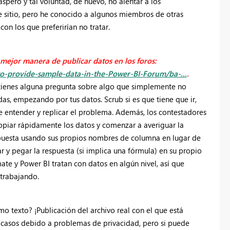
spero y tal voluntad, de nuevo, no alentar a los
te sitio, pero he conocido a algunos miembros de otras
on los que preferirían no tratar.
a mejor manera de publicar datos en los foros:
-provide-sample-data-in-the-Power-BI-Forum/ba-...
.
Si tienes alguna pregunta sobre algo que simplemente no
s, empezando por tus datos. Scrub si es que tiene que ir,
e entender y replicar el problema. Además, los contestadores
opiar rápidamente los datos y comenzar a averiguar la
spuesta usando sus propios nombres de columna en lugar de
y pegar la respuesta (si implica una fórmula) en su propio
 y Power BI tratan con datos en algún nivel, así que
 trabajando.
 texto? ¡Publicación del archivo real con el que está
 casos debido a problemas de privacidad, pero si puede