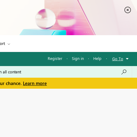
ort
Register
·
Sign in
·
Help
·
Go To
our chance.
Learn more