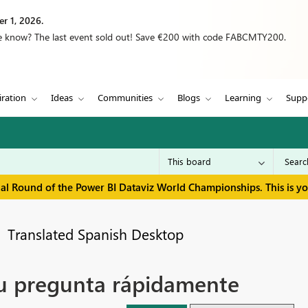
r 1, 2026.
we know? The last event sold out! Save €200 with code FABCMTY200.
iration
Ideas
Communities
Blogs
Learning
Supp
inal Round of the Power BI Dataviz World Championships. This is y
Translated Spanish Desktop
u pregunta rápidamente