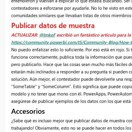
entendieron y vuelvan a explicar lo que estaba buscando. Ser á
contestadores a esforzarse por ayudarle. No lo he visto en es
comunidades similares que llevaban listas de otros miembros c
Publicar datos de muestra
ACTUALIZAR:
@ImkeF
escribió un fantástico artículo para l
https://community.powerbi.com/t5/Community-Blog/How-to
No puedo enfatizar esto lo suficiente. Por eso está en rojo. 
funciona correctamente, publica toda la información que pueda
pero publicarlo. Hace que las cosas sean mucho más fáciles d
estarán más inclinados a responder a su pregunta si pueden c
solución. Aún mejor, el contestador puede devolverle una re
"SomeTable" y "SomeColumn". Esto significa que puede copiar 
modelo y no tener que mono con él. PowerApps, PowerAutomate
asegúrese de publicar ejemplos de los datos con los que está
Accesorios
¿Sabe qué es incluso mejor que publicar datos de muestra como
trabajando! Obviamente, esto no se puede hacer en todos los