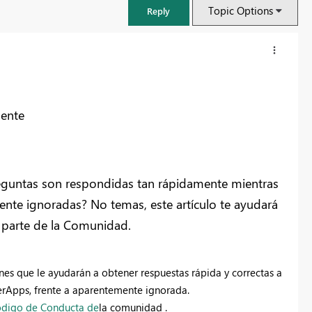
Topic Options
Reply
ente
eguntas son respondidas tan rápidamente mientras
te ignoradas? No temas, este artículo te ayudará
 parte de la Comunidad.
FabCon & SQLCon – Barcelona 2026
Join us in Barcelona for FabCon and SQLCon, the Fabric, Power BI,
SQL, and AI community event. Save €200 with code FABCMTY200.
es que le ayudarán a obtener respuestas rápida y correctas a
erApps, frente a aparentemente ignorada.
Register now
digo de Conducta de
la comunidad .