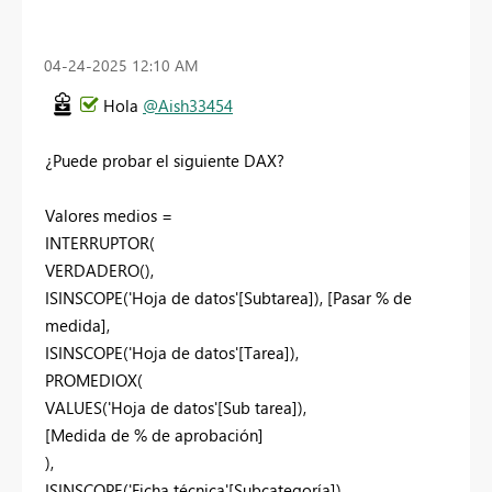
‎04-24-2025
12:10 AM
Hola
@Aish33454
¿Puede probar el siguiente DAX?
Valores medios =
INTERRUPTOR(
VERDADERO(),
ISINSCOPE('Hoja de datos'[Subtarea]), [Pasar % de
medida],
ISINSCOPE('Hoja de datos'[Tarea]),
PROMEDIOX(
VALUES('Hoja de datos'[Sub tarea]),
[Medida de % de aprobación]
),
ISINSCOPE('Ficha técnica'[Subcategoría]),