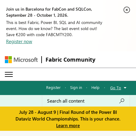
Join us in Barcelona for FabCon and SQLCon,
September 28 - October 1, 2026.
This is best Fabric, Power BI, SQL and AI community
event. How do we know? The last event sold out!
Save €200 with code FABCMTY200.
Register now
Fabric Community
Register
·
Sign in
·
Help
·
Go To
July 28 - August 9 | Final Round of the Power BI
Dataviz World Championships. This is your chance.
Learn more