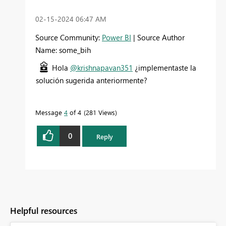
‎02-15-2024
06:47 AM
Source Community:
Power BI
| Source Author
Name: some_bih
Hola
@krishnapavan351
¿implementaste la
solución sugerida anteriormente?
Message
4
of 4
281 Views
0
Reply
Helpful resources