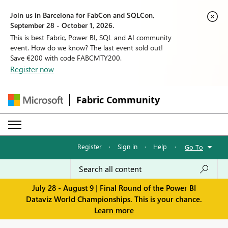
Join us in Barcelona for FabCon and SQLCon,
September 28 - October 1, 2026.
This is best Fabric, Power BI, SQL and AI community
event. How do we know? The last event sold out!
Save €200 with code FABCMTY200.
Register now
Fabric Community
Register
·
Sign in
·
Help
·
Go To
July 28 - August 9 | Final Round of the Power BI
Dataviz World Championships. This is your chance.
Learn more