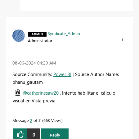
Syndicate_Admin
Administrator
‎08-06-2024
04:29 AM
Source Community:
Power BI
| Source Author Name:
bhanu_gautam
@catherinesaw20
, Intente habilitar el cálculo
visual en Vista previa
Message
2
of 7
663 Views
0
Reply