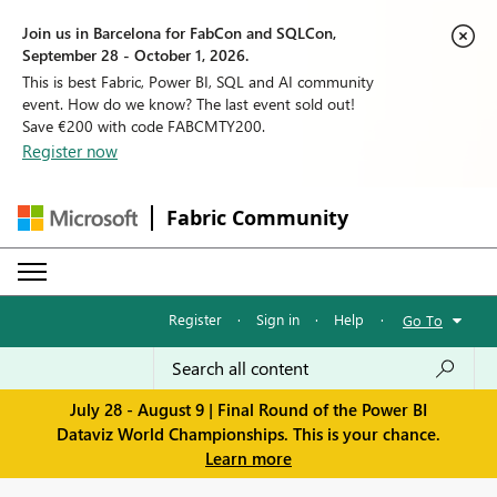
Join us in Barcelona for FabCon and SQLCon,
September 28 - October 1, 2026.
This is best Fabric, Power BI, SQL and AI community
event. How do we know? The last event sold out!
Save €200 with code FABCMTY200.
Register now
Fabric Community
Register
·
Sign in
·
Help
·
Go To
July 28 - August 9 | Final Round of the Power BI
Dataviz World Championships. This is your chance.
Learn more