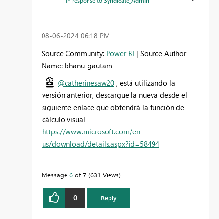
In response to
Syndicate_Admin
‎08-06-2024
06:18 PM
Source Community:
Power BI
| Source Author
Name: bhanu_gautam
@catherinesaw20
, está utilizando la
versión anterior, descargue la nueva desde el
siguiente enlace que obtendrá la función de
cálculo visual
https://www.microsoft.com/en-
us/download/details.aspx?id=58494
Message
6
of 7
631 Views
0
Reply