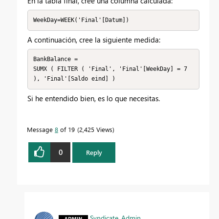
En la tabla final, cree una columna calculada:
WeekDay=WEEK('Final'[Datum])
A continuación, cree la siguiente medida:
BankBalance =

SUMX ( FILTER ( 'Final', 'Final'[WeekDay] = 7 
), 'Final'[Saldo eind] )
Si he entendido bien, es lo que necesitas.
Message
8
of 19
2,425 Views
0
Reply
Syndicate_Admin