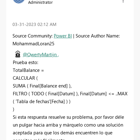
Administrator
‎03-31-2023
02:12 AM
Source Community:
Power BI
| Source Author Name:
MohammadLoran25
@QwertyMartijn ,
Prueba esto:
TotalBalance =
CALCULAR
(
SUMA
(
Final[Balance end]
)
,
FILTRO
(
TODO
(
Final[Datum]
)
, Final[Datum] <=
..MAX
(
'Tabla de fechas'[Fecha]
)
)
)
Si esta respuesta resuelve su problema, por favor déle
un pulgar hacia arriba y márquelo como una solución
aceptada para que los demás encuentren lo que