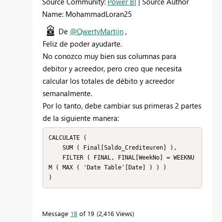
Source Community:
Power BI
| Source Author
Name: MohammadLoran25
De
@QwertyMartijn
,
Feliz de poder ayudarte.
No conozco muy bien sus columnas para
debitor y acreedor, pero creo que necesita
calcular los totales de débito y acreedor
semanalmente.
Por lo tanto, debe cambiar sus primeras 2 partes
de la siguiente manera:
CALCULATE (

    SUM ( Final[Saldo_Crediteuren] ),

    FILTER ( FINAL, FINAL[WeekNo] = WEEKNU
M ( MAX ( 'Date Table'[Date] ) ) )

)
Message
18
of 19
2,416 Views