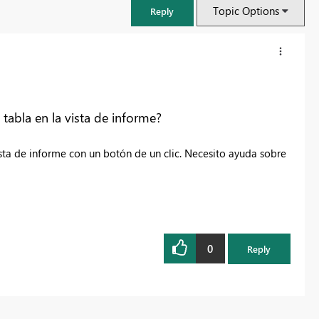
Topic Options
Reply
tabla en la vista de informe?
sta de informe con un botón de un clic. Necesito ayuda sobre
0
FabCon & SQLCon – Barcelona 2026
Reply
Join us in Barcelona for FabCon and SQLCon, the Fabric, Power BI,
SQL, and AI community event. Save €200 with code FABCMTY200.
Register now