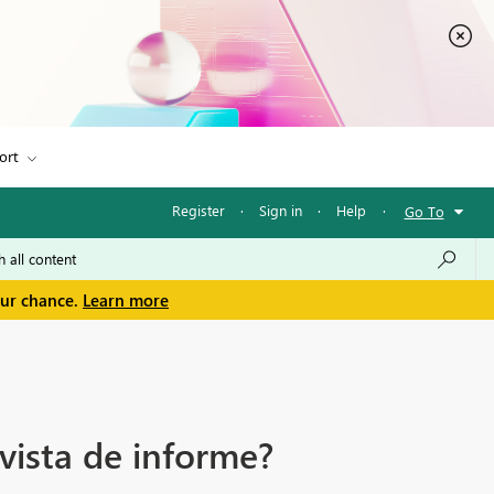
ort
Register
·
Sign in
·
Help
·
Go To
our chance.
Learn more
vista de informe?