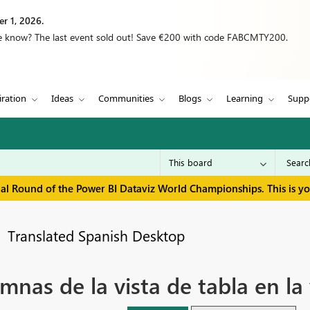
r 1, 2026.
we know? The last event sold out! Save €200 with code FABCMTY200.
iration
Ideas
Communities
Blogs
Learning
Supp
inal Round of the Power BI Dataviz World Championships. This is y
Translated Spanish Desktop
nas de la vista de tabla en la 