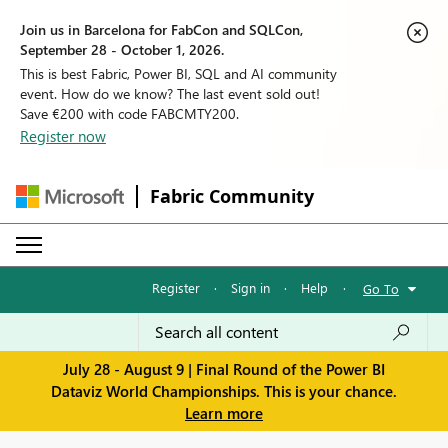
Join us in Barcelona for FabCon and SQLCon,
September 28 - October 1, 2026.
This is best Fabric, Power BI, SQL and AI community
event. How do we know? The last event sold out!
Save €200 with code FABCMTY200.
Register now
Fabric Community
Register
·
Sign in
·
Help
·
Go To
July 28 - August 9 | Final Round of the Power BI
Dataviz World Championships. This is your chance.
Learn more