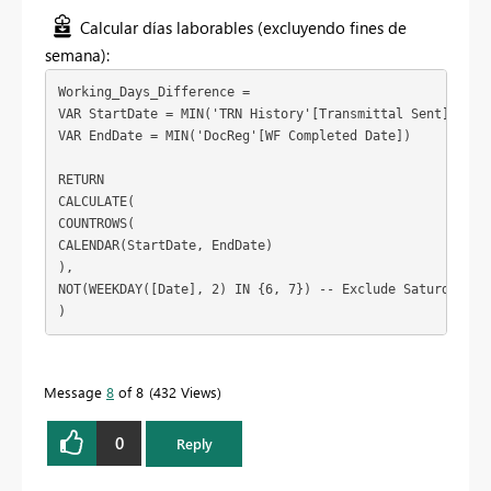
Calcular días laborables (excluyendo fines de
semana):
Working_Days_Difference = 
VAR StartDate = MIN('TRN History'[Transmittal Sent])
VAR EndDate = MIN('DocReg'[WF Completed Date])
RETURN
CALCULATE(
COUNTROWS(
CALENDAR(StartDate, EndDate)
),
NOT(WEEKDAY([Date], 2) IN {6, 7}) -- Exclude Saturdays (
)
Message
8
of 8
432 Views
0
Reply