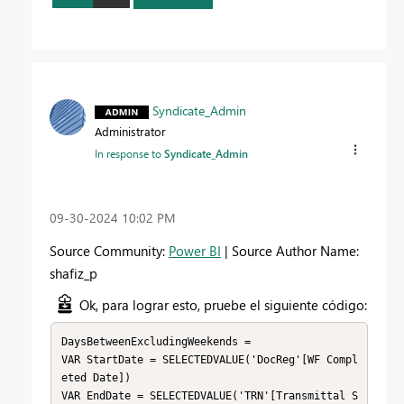
Syndicate_Admin
Administrator
In response to
Syndicate_Admin
‎09-30-2024
10:02 PM
Source Community:
Power BI
| Source Author Name:
shafiz_p
Ok, para lograr esto, pruebe el siguiente código:
DaysBetweenExcludingWeekends = 

VAR StartDate = SELECTEDVALUE('DocReg'[WF Compl
eted Date])

VAR EndDate = SELECTEDVALUE('TRN'[Transmittal S