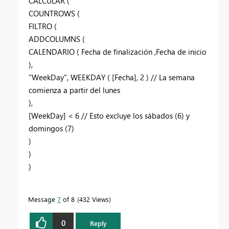
CALCULAR (
COUNTROWS (
FILTRO (
ADDCOLUMNS (
CALENDARIO ( Fecha de finalización ,Fecha de inicio
),
"WeekDay", WEEKDAY ( [Fecha], 2 ) // La semana
comienza a partir del lunes
),
[WeekDay] < 6 // Esto excluye los sábados (6) y
domingos (7)
)
)
)
Message
7
of 8
432 Views
0
Reply