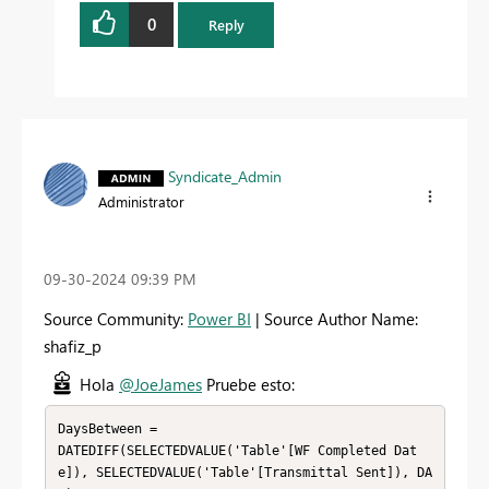
0
Reply
Syndicate_Admin
Administrator
‎09-30-2024
09:39 PM
Source Community:
Power BI
| Source Author Name:
shafiz_p
Hola
@JoeJames
Pruebe esto:
DaysBetween = 

DATEDIFF(SELECTEDVALUE('Table'[WF Completed Dat
e]), SELECTEDVALUE('Table'[Transmittal Sent]), DA