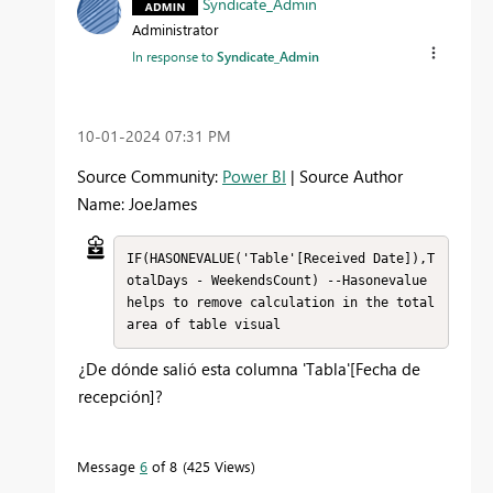
Syndicate_Admin
Administrator
In response to
Syndicate_Admin
‎10-01-2024
07:31 PM
Source Community:
Power BI
| Source Author
Name: JoeJames
IF(HASONEVALUE('Table'[Received Date]),T
otalDays - WeekendsCount) --Hasonevalue 
helps to remove calculation in the total 
area of table visual
¿De dónde salió esta columna 'Tabla'[Fecha de
recepción]?
Message
6
of 8
425 Views