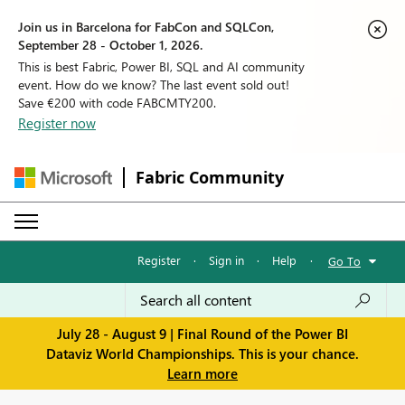
Join us in Barcelona for FabCon and SQLCon,
September 28 - October 1, 2026.
This is best Fabric, Power BI, SQL and AI community
event. How do we know? The last event sold out!
Save €200 with code FABCMTY200.
Register now
Fabric Community
Register
·
Sign in
·
Help
·
Go To
July 28 - August 9 | Final Round of the Power BI
Dataviz World Championships. This is your chance.
Learn more