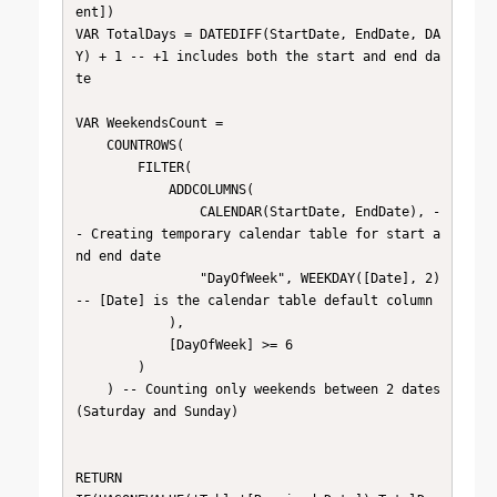
ent])

VAR TotalDays = DATEDIFF(StartDate, EndDate, DA
Y) + 1 -- +1 includes both the start and end da
te

VAR WeekendsCount = 

    COUNTROWS(

        FILTER(

            ADDCOLUMNS(

                CALENDAR(StartDate, EndDate), -
- Creating temporary calendar table for start a
nd end date

                "DayOfWeek", WEEKDAY([Date], 2) 
-- [Date] is the calendar table default column

            ),

            [DayOfWeek] >= 6

        )

    ) -- Counting only weekends between 2 dates
(Saturday and Sunday)

RETURN 
