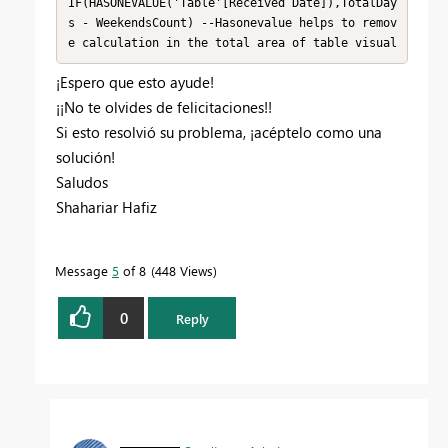
IF(HASONEVALUE('Table'[Received Date]),TotalDay
s - WeekendsCount) --Hasonevalue helps to remov
e calculation in the total area of table visual
¡Espero que esto ayude!
¡¡No te olvides de felicitaciones!!
Si esto resolvió su problema, ¡acéptelo como una
solución!
Saludos
Shahariar Hafiz
Message
5
of 8
448 Views
0
Reply