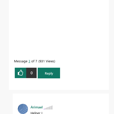
Message
3
of 7
931 Views
0
Reply
Arimael
Helper I