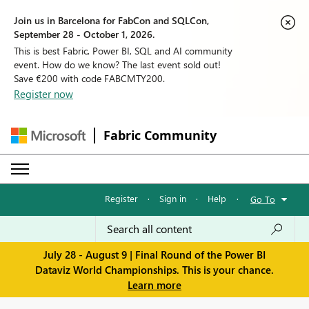
Join us in Barcelona for FabCon and SQLCon,
September 28 - October 1, 2026.
This is best Fabric, Power BI, SQL and AI community
event. How do we know? The last event sold out!
Save €200 with code FABCMTY200.
Register now
Fabric Community
Register
·
Sign in
·
Help
·
Go To
July 28 - August 9 | Final Round of the Power BI
Dataviz World Championships. This is your chance.
Learn more