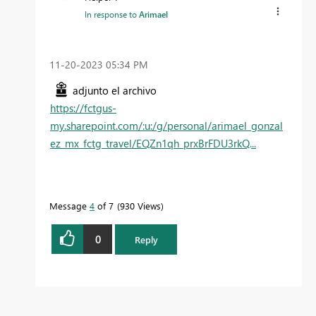
In response to
Arimael
‎11-20-2023
05:34 PM
adjunto el archivo
https://fctgus-
my.sharepoint.com/:u:/g/personal/arimael_gonzal
ez_mx_fctg_travel/EQZn1qh_prxBrFDU3rkQ...
Message
4
of 7
930 Views
0
Reply