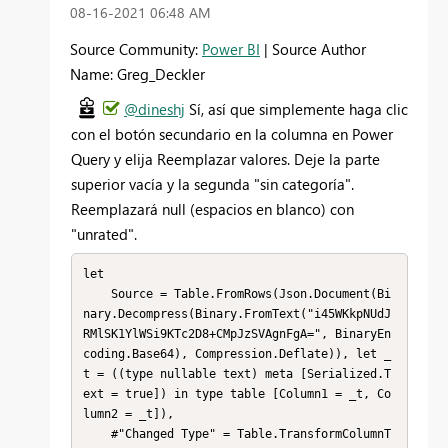
‎08-16-2021
06:48 AM
Source Community:
Power BI
| Source Author
Name: Greg_Deckler
@dineshj
Sí, así que simplemente haga clic
con el botón secundario en la columna en Power
Query y elija Reemplazar valores. Deje la parte
superior vacía y la segunda "sin categoría".
Reemplazará null (espacios en blanco) con
"unrated".
let

    Source = Table.FromRows(Json.Document(Bi
nary.Decompress(Binary.FromText("i45WKkpNUdJ
RMlSK1YlWSi9KTc2D8+CMpJzSVAgnFgA=", BinaryEn
coding.Base64), Compression.Deflate)), let _
t = ((type nullable text) meta [Serialized.T
ext = true]) in type table [Column1 = _t, Co
lumn2 = _t]),

    #"Changed Type" = Table.TransformColumnT