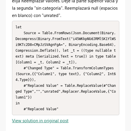
elija Reemplazar valores. Deje la parte superior vacía y
la segunda "sin categoría". Reemplazará null (espacios
en blanco) con "unrated".
let

    Source = Table.FromRows(Json.Document(Binary.
Decompress(Binary.FromText("i45WKkpNUdJRMlSK1YlWS
i9KTc2D8+CMpJzSVAgnFgA=", BinaryEncoding.Base64), 
Compression.Deflate)), let _t = ((type nullable t
ext) meta [Serialized.Text = true]) in type table 
[Column1 = _t, Column2 = _t]),

    #"Changed Type" = Table.TransformColumnTypes
(Source,{{"Column1", type text}, {"Column2", Int6
4.Type}}),

    #"Replaced Value" = Table.ReplaceValue(#"Chan
ged Type","","unrated",Replacer.ReplaceValue,{"Co
lumn1"})

in

    #"Replaced Value"
View solution in original post