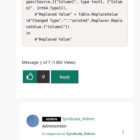
ypes(Source,{{"Column1", type text}, {"Colum
n2", Int64.Type}}),

    #"Replaced Value" = Table.ReplaceValue
(#"Changed Type","","unrated",Replacer.Repla
ceValue,{"Column1"})

in

    #"Replaced Value"
Message
4
of 7
1,892 Views
0
Reply
Syndicate_Admin
Administrator
In response to
Syndicate_Admin