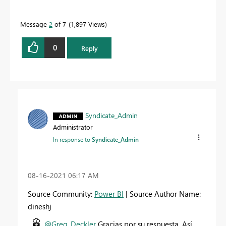
Message
2
of 7
1,897 Views
0
Reply
Syndicate_Admin
Administrator
In response to
Syndicate_Admin
‎08-16-2021
06:17 AM
Source Community:
Power BI
| Source Author Name:
dineshj
@Greg_Deckler
Gracias por su respuesta. Así