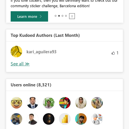
If you love stickers, then you will definitely want to check out our
BI,
community sticker challenge, Barcelona edition!
0.
Learn more
Top Kudoed Authors (Last Month)
kari_aguilera93
1
Users online (8,321)