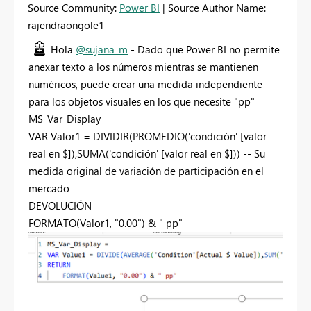
Source Community:
Power BI
| Source Author Name:
rajendraongole1
Hola
@sujana_m
- Dado que Power BI no permite
anexar texto a los números mientras se mantienen
numéricos, puede crear una medida independiente
para los objetos visuales en los que necesite "pp"
MS_Var_Display =
VAR
Valor1 =
DIVIDIR
(
PROMEDIO
('condición' [valor
real en $]),
SUMA
('condición' [valor real en $]))
-- Su
medida original de variación de participación en el
mercado
DEVOLUCIÓN
FORMATO
(Valor1,
"0.00"
) &
" pp"