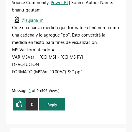
Source Community:
Power BI
| Source Author Name:
bhanu_gautam
@sujana_m
Cree una nueva medida que formatee el número como
una cadena y le agregue "pp". Esto convertirá la
medida en texto para fines de visualización.
MS Var formateado =
VAR MSVar = [CCI MS] - [CCI MS PY]
DEVOLUCIÓN
FORMATO (MSVar, "0.00%") & " pp"
Message
2
of 9
506 Views
0
Reply