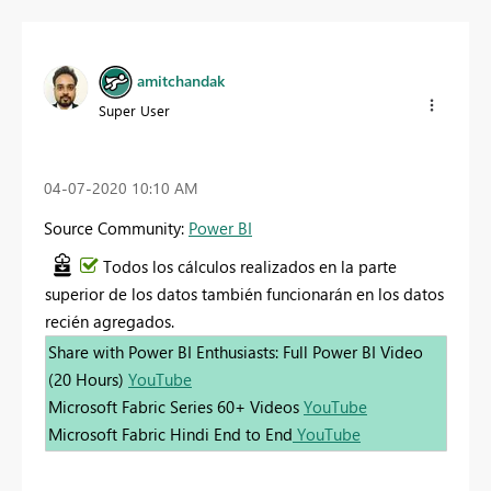
amitchandak
Super User
‎04-07-2020
10:10 AM
Source Community:
Power BI
Todos los cálculos realizados en la parte
superior de los datos también funcionarán en los datos
recién agregados.
Share with Power BI Enthusiasts: Full Power BI Video
(20 Hours)
YouTube
Microsoft Fabric Series 60+ Videos
YouTube
Microsoft Fabric Hindi End to End
YouTube