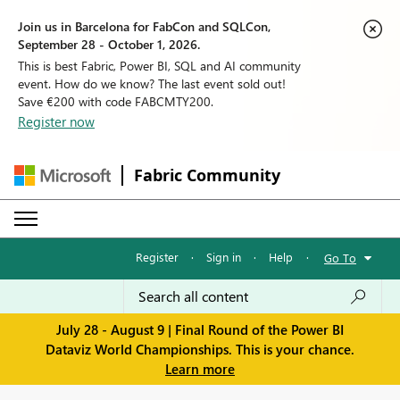
Join us in Barcelona for FabCon and SQLCon,
September 28 - October 1, 2026.
This is best Fabric, Power BI, SQL and AI community
event. How do we know? The last event sold out!
Save €200 with code FABCMTY200.
Register now
Fabric Community
Register
·
Sign in
·
Help
·
Go To
July 28 - August 9 | Final Round of the Power BI
Dataviz World Championships. This is your chance.
Learn more