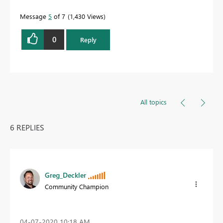
Message
5
of 7
1,430 Views
0
Reply
All topics
6 REPLIES
Greg_Deckler
Community Champion
‎04-07-2020
10:18 AM