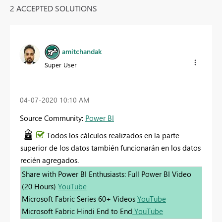
2 ACCEPTED SOLUTIONS
amitchandak
Super User
‎04-07-2020
10:10 AM
Source Community:
Power BI
Todos los cálculos realizados en la parte
superior de los datos también funcionarán en los datos
recién agregados.
Share with Power BI Enthusiasts: Full Power BI Video
(20 Hours)
YouTube
Microsoft Fabric Series 60+ Videos
YouTube
Microsoft Fabric Hindi End to End
YouTube