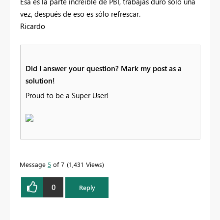
Esa es la parte increíble de PBI, trabajas duro sólo una
vez, después de eso es sólo refrescar.
Ricardo
Did I answer your question? Mark my post as a
solution!
Proud to be a Super User!
Message
5
of 7
1,431 Views
0
Reply