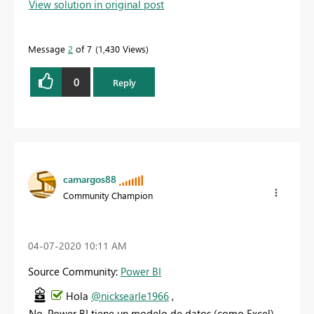
View solution in original post
Message
2
of 7
1,430 Views
0
Reply
camargos88
Community Champion
‎04-07-2020
10:11 AM
Source Community:
Power BI
Hola
@nicksearle1966
,
No, Power BI tiene un modelo de datos (como Excel),