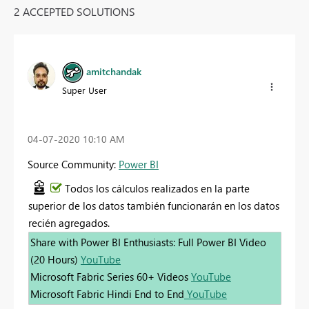
2 ACCEPTED SOLUTIONS
amitchandak
Super User
‎04-07-2020
10:10 AM
Source Community:
Power BI
Todos los cálculos realizados en la parte
superior de los datos también funcionarán en los datos
recién agregados.
Share with Power BI Enthusiasts: Full Power BI Video
(20 Hours)
YouTube
Microsoft Fabric Series 60+ Videos
YouTube
Microsoft Fabric Hindi End to End
YouTube