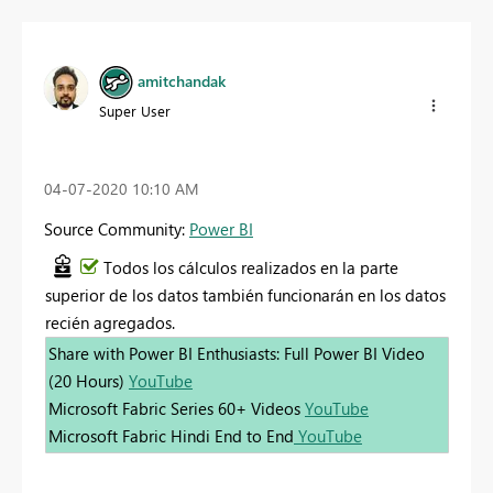
amitchandak
Super User
‎04-07-2020
10:10 AM
Source Community:
Power BI
Todos los cálculos realizados en la parte
superior de los datos también funcionarán en los datos
recién agregados.
Share with Power BI Enthusiasts: Full Power BI Video
(20 Hours)
YouTube
Microsoft Fabric Series 60+ Videos
YouTube
Microsoft Fabric Hindi End to End
YouTube