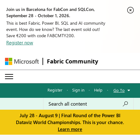
Join us in Barcelona for FabCon and SQLCon,
September 28 - October 1, 2026.
This is best Fabric, Power BI, SQL and AI community
event. How do we know? The last event sold out!
Save €200 with code FABCMTY200.
Register now
Fabric Community
Register
·
Sign in
·
Help
·
Go To
July 28 - August 9 | Final Round of the Power BI
Dataviz World Championships. This is your chance.
Learn more