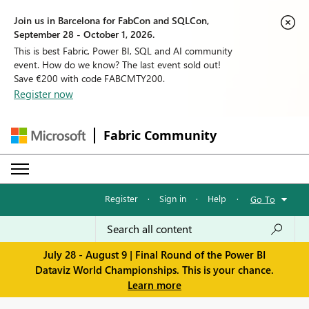
Join us in Barcelona for FabCon and SQLCon,
September 28 - October 1, 2026.
This is best Fabric, Power BI, SQL and AI community
event. How do we know? The last event sold out!
Save €200 with code FABCMTY200.
Register now
Fabric Community
Register
·
Sign in
·
Help
·
Go To
July 28 - August 9 | Final Round of the Power BI
Dataviz World Championships. This is your chance.
Learn more