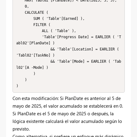
    MAX('Tabl02'[PlanDate]) < DATE(2025, 5, 5),

    0,

    CALCULATE (

        SUM ( 'Table'[Earned] ),

        FILTER (

            ALL ( 'Table' ),

            'Table'[Progress Date] = EARLIER ( 'T
abl02'[PlanDate] )

                && 'Table'[Location] = EARLIER ( 
'Tabl02'[TaskNo] )

                && 'Table'[Mode] = EARLIER ( 'Tab
l02'[A -Mode] )

        )

    )

Con esta modificación: Si PlanDate es anterior al 5 de
mayo de 2025, el valor acumulado se establecerá en 0.
Si PlanDate es el 5 de mayo de 2025 o después, la
lógica existente calculará el valor acumulado según lo
previsto.
Como alternativa, si prefiere un enfoque más dinámico,