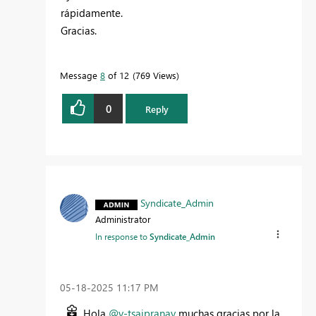
rápidamente.
Gracias.
Message
8
of 12
769 Views
0
Reply
Syndicate_Admin
Administrator
In response to
Syndicate_Admin
‎05-18-2025
11:17 PM
Hola
@v-tsaipranay
muchas gracias por la