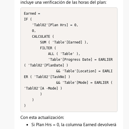
incluye una verificación de las horas del plan:
Earned =

IF (

    'Tabl02'[Plan Hrs] = 0,

    0,

    CALCULATE (

        SUM ( 'Table'[Earned] ),

        FILTER (

            ALL ( 'Table' ),

            'Table'[Progress Date] = EARLIER 
( 'Tabl02'[PlanDate] )

                && 'Table'[Location] = EARLI
ER ( 'Tabl02'[TaskNo] )

                && 'Table'[Mode] = EARLIER ( 
'Tabl02'[A -Mode] )

        )

    )

Con esta actualización:
Si Plan Hrs = 0, la columna Earned devolverá