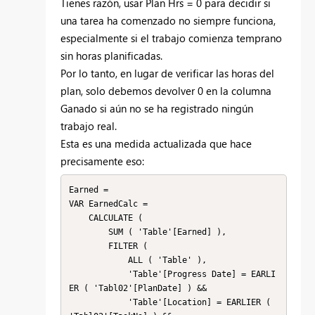
Tienes razón, usar Plan Hrs = 0 para decidir si
una tarea ha comenzado no siempre funciona,
especialmente si el trabajo comienza temprano
sin horas planificadas.
Por lo tanto, en lugar de verificar las horas del
plan, solo debemos devolver 0 en la columna
Ganado si aún no se ha registrado ningún
trabajo real.
Esta es una medida actualizada que hace
precisamente eso:
Earned =

VAR EarnedCalc =

    CALCULATE (

        SUM ( 'Table'[Earned] ),

        FILTER (

            ALL ( 'Table' ),

            'Table'[Progress Date] = EARLI
ER ( 'Tabl02'[PlanDate] ) &&

            'Table'[Location] = EARLIER ( 