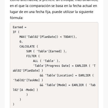
en el que la comparación se basa en la fecha actual en
lugar de en una fecha fija, puede utilizar la siguiente
fórmula:
Earned =

IF (

    MAX('Tabl02'[PlanDate]) < TODAY(),

    0,

    CALCULATE (

        SUM ( 'Table'[Earned] ),

        FILTER (

            ALL ( 'Table' ),

            'Table'[Progress Date] = EARLIER ( 'T
abl02'[PlanDate] )

                && 'Table'[Location] = EARLIER ( 
'Tabl02'[TaskNo] )

                && 'Table'[Mode] = EARLIER ( 'Tab
l02'[A -Mode] )

        )

    )
