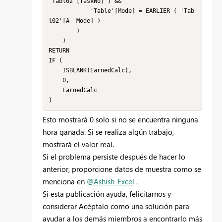
'Tabl02'[TaskNo] ) &&

            'Table'[Mode] = EARLIER ( 'Tab
l02'[A -Mode] )

        )

    )

RETURN

IF (

    ISBLANK(EarnedCalc),

    0,

    EarnedCalc

Esto mostrará 0 solo si no se encuentra ninguna
hora ganada. Si se realiza algún trabajo,
mostrará el valor real.
Si el problema persiste después de hacer lo
anterior, proporcione datos de muestra como se
menciona en
@Ashish_Excel
.
Si esta publicación ayuda, felicitarnos y
considerar Acéptalo como una solución para
ayudar a los demás miembros a encontrarlo más