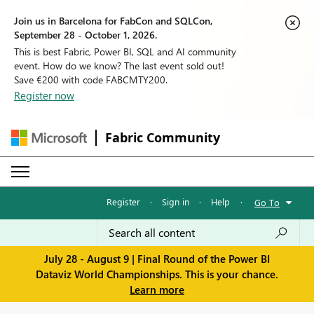
Join us in Barcelona for FabCon and SQLCon,
September 28 - October 1, 2026.
This is best Fabric, Power BI, SQL and AI community
event. How do we know? The last event sold out!
Save €200 with code FABCMTY200.
Register now
Fabric Community
Register
·
Sign in
·
Help
·
Go To
July 28 - August 9 | Final Round of the Power BI
Dataviz World Championships. This is your chance.
Learn more