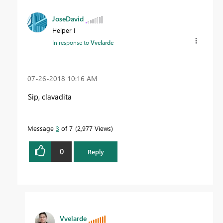
JoseDavid
Helper I
In response to
Vvelarde
‎07-26-2018
10:16 AM
Sip, clavadita
Message
3
of 7
2,977 Views
0
Reply
Vvelarde