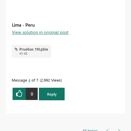
Lima - Peru
View solution in original post
Pruebas 110.pbix
45 KB
Message
4
of 7
2,992 Views
0
Reply
All topics