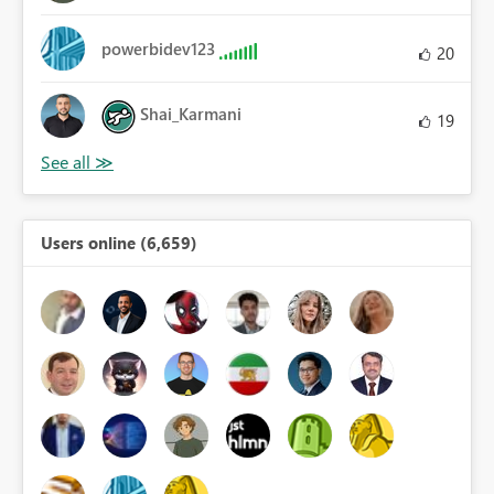
powerbidev123
20
Shai_Karmani
19
Users online (6,659)