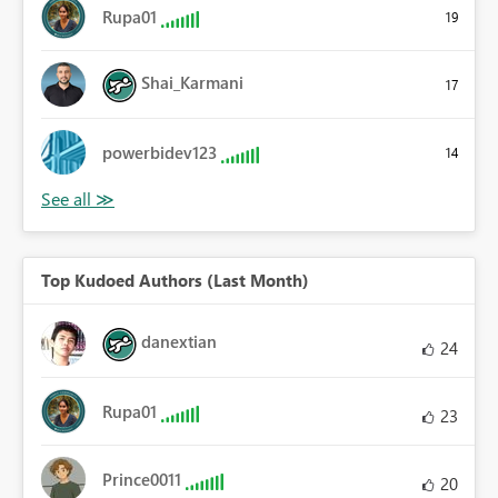
Rupa01
19
Shai_Karmani
17
powerbidev123
14
Top Kudoed Authors (Last Month)
danextian
24
Rupa01
23
Prince0011
20