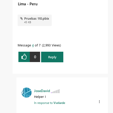
Lima - Peru
Pruebas 110.pbix
45 KB
Message
4
of 7
2,993 Views
0
Reply
JoseDavid
Helper I
In response to
Vvelarde