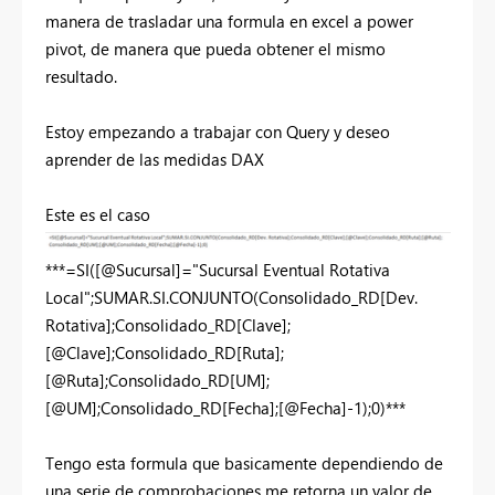
manera de trasladar una formula en excel a power
pivot, de manera que pueda obtener el mismo
resultado.
Estoy empezando a trabajar con Query y deseo
aprender de las medidas DAX
Este es el caso
***=SI([@Sucursal]="Sucursal Eventual Rotativa
Local";SUMAR.SI.CONJUNTO(Consolidado_RD[Dev.
Rotativa];Consolidado_RD[Clave];
[@Clave];Consolidado_RD[Ruta];
[@Ruta];Consolidado_RD[UM];
[@UM];Consolidado_RD[Fecha];[@Fecha]-1);0)***
Tengo esta formula que basicamente dependiendo de
una serie de comprobaciones me retorna un valor de