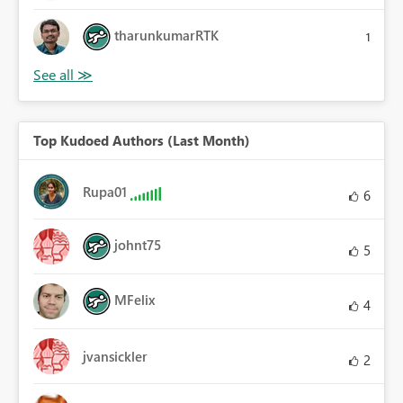
tharunkumarRTK
1
Top Kudoed Authors (Last Month)
Rupa01
6
johnt75
5
MFelix
4
jvansickler
2