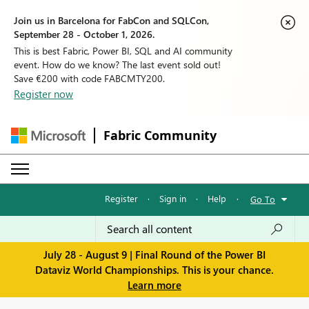
Join us in Barcelona for FabCon and SQLCon,
September 28 - October 1, 2026.
This is best Fabric, Power BI, SQL and AI community
event. How do we know? The last event sold out!
Save €200 with code FABCMTY200.
Register now
Fabric Community
Register
·
Sign in
·
Help
·
Go To
July 28 - August 9 | Final Round of the Power BI
Dataviz World Championships. This is your chance.
Learn more